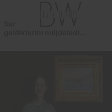
Sanatseverlerle bir araya
geldiklerini müjdeledi…