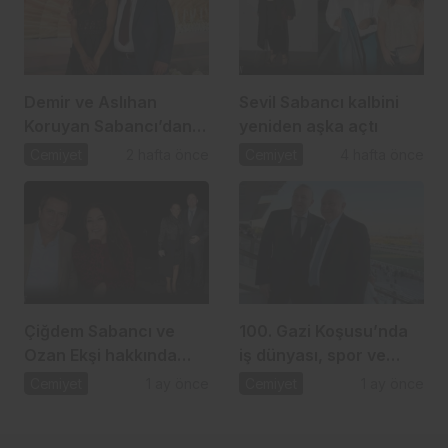
Demir ve Aslıhan
Sevil Sabancı kalbini
Koruyan Sabancı’dan
yeniden aşka açtı
24 yıllık aşka romantik
Cemiyet
2 hafta önce
Cemiyet
4 hafta önce
kutlama
Çiğdem Sabancı ve
100. Gazi Koşusu’nda
Ozan Ekşi hakkında
iş dünyası, spor ve
gündem olan iddia
dostluk aynı çatı
Cemiyet
1 ay önce
Cemiyet
1 ay önce
altında buluştu