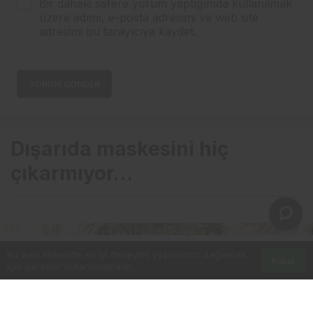
Bir dahaki sefere yorum yaptığımda kullanılmak
üzere adımı, e-posta adresimi ve web site
adresimi bu tarayıcıya kaydet.
YORUM GÖNDER
Dışarıda maskesini hiç
çıkarmıyor…
Bu web sitesinde en iyi deneyimi yaşamanızı sağlamak
Kabul
için çerezler kullanılmaktadır.
Anasayfa