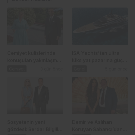
Cemiyet kulislerinde
ISA Yachts’tan ultra
konuşulan yakınlaşma:
lüks yat pazarına güçlü
İpek Toplusoy ve
atılım
Cemiyet
3 gün önce
Genel
5 gün önce
Ahmet Arslan
Sosyetenin yeni
Demir ve Aslıhan
gözdesi: Serdar Bilgili
Koruyan Sabancı’dan