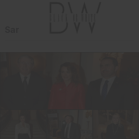
Saray’da sergi açılışı…