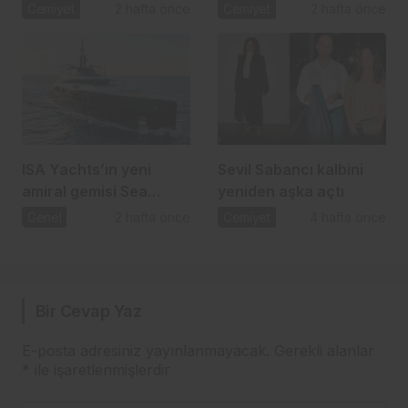
ve Melis Çiftçi aşkı
24 yıllık aşka romantik
Cemiyet
2 hafta önce
Cemiyet
2 hafta önce
kutlama
ISA Yachts’ın yeni
Sevil Sabancı kalbini
amiral gemisi Sea
yeniden aşka açtı
Raider X denize indi
Genel
2 hafta önce
Cemiyet
4 hafta önce
Bir Cevap Yaz
E-posta adresiniz yayınlanmayacak.
Gerekli alanlar
*
ile işaretlenmişlerdir