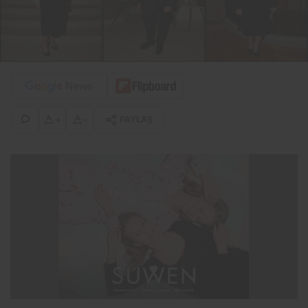
+
-
PAYLAŞ