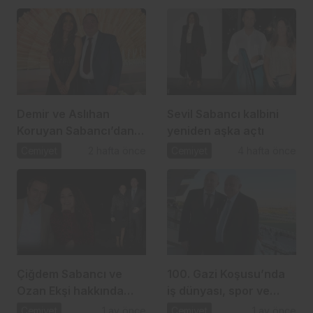
Ahmet Arslan
Demir ve Aslıhan
Sevil Sabancı kalbini
Koruyan Sabancı’dan
yeniden aşka açtı
24 yıllık aşka romantik
Cemiyet
2 hafta önce
Cemiyet
4 hafta önce
kutlama
Çiğdem Sabancı ve
100. Gazi Koşusu’nda
Ozan Ekşi hakkında
iş dünyası, spor ve
gündem olan iddia
dostluk aynı çatı
Cemiyet
1 ay önce
Cemiyet
1 ay önce