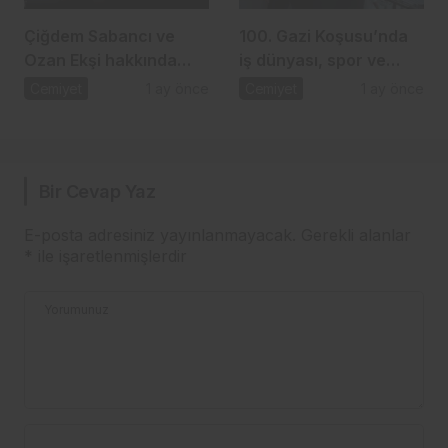
Çiğdem Sabancı ve
100. Gazi Koşusu’nda
Ozan Ekşi hakkında
iş dünyası, spor ve
gündem olan iddia
dostluk aynı çatı
Cemiyet
1 ay önce
Cemiyet
1 ay önce
altında buluştu
Bir Cevap Yaz
E-posta adresiniz yayınlanmayacak.
Gerekli alanlar
*
ile işaretlenmişlerdir
Yorumunuz