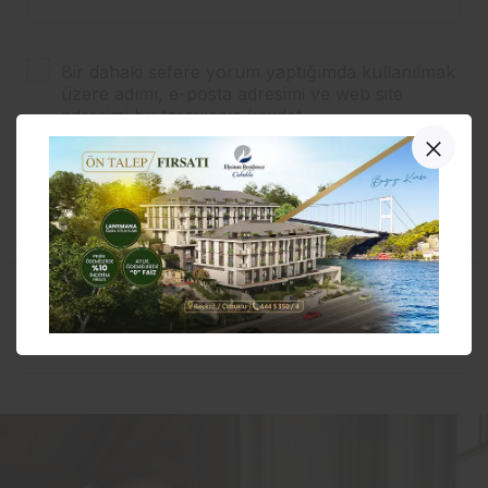
Bir dahaki sefere yorum yaptığımda kullanılmak
üzere adımı, e-posta adresimi ve web site
adresimi bu tarayıcıya kaydet.
YORUM GÖNDER
Bahar Sevinci sergisinde
sanatseverler buluştu…