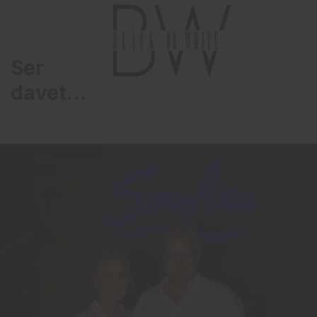
Serafina Mare’den özel
davet…