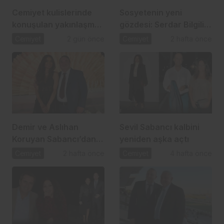
Cemiyet kulislerinde
Sosyetenin yeni
konuşulan yakınlaşma:
gözdesi: Serdar Bilgili
İpek Toplusoy ve
ve Melis Çiftçi aşkı
Cemiyet
2 gün önce
Cemiyet
2 hafta önce
Ahmet Arslan
Demir ve Aslıhan
Sevil Sabancı kalbini
Koruyan Sabancı’dan
yeniden aşka açtı
24 yıllık aşka romantik
Cemiyet
2 hafta önce
Cemiyet
4 hafta önce
kutlama