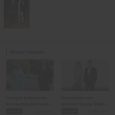
Benzer Haberler
Cemiyet kulislerinde
Sosyetenin yeni
konuşulan yakınlaşma:
gözdesi: Serdar Bilgili
İpek Toplusoy ve
ve Melis Çiftçi aşkı
Cemiyet
2 gün önce
Cemiyet
2 hafta önce