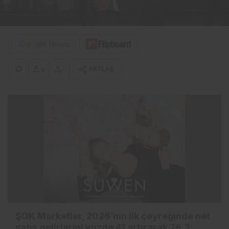
+
-
PAYLAŞ
ŞOK Marketler, 2026’nın ilk çeyreğinde net
satış gelirlerini yüzde 41 artırarak 76,3