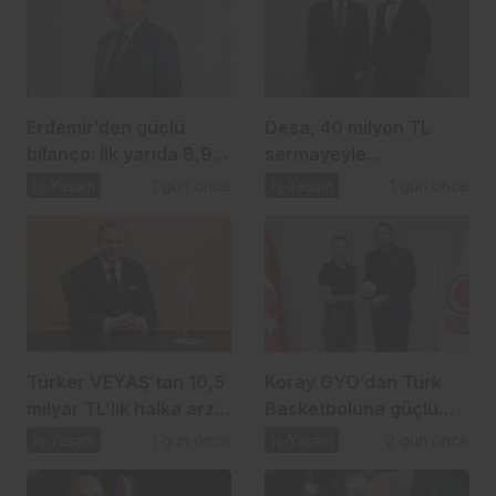
Erdemir’den güçlü
Desa, 40 milyon TL
bilanço: İlk yarıda 8,9
sermayeyle
milyar TL net kâr
biyomateryal şirketi
İş-Yaşam
1 gün önce
İş-Yaşam
1 gün önce
kuruyor
Türker VEYAŞ’tan 10,5
Koray GYO’dan Türk
milyar TL’lik halka arz
Basketboluna güçlü
hamlesi
destek
İş-Yaşam
1 gün önce
İş-Yaşam
2 gün önce