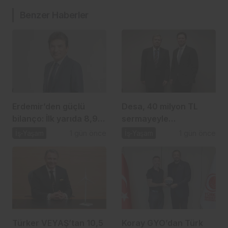
Benzer Haberler
Erdemir’den güçlü
Desa, 40 milyon TL
bilanço: İlk yarıda 8,9
sermayeyle
milyar TL net kâr
biyomateryal şirketi
İş-Yaşam
1 gün önce
İş-Yaşam
1 gün önce
kuruyor
Türker VEYAŞ’tan 10,5
Koray GYO’dan Türk