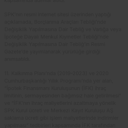
kapsamında adımlar atıldı.
SPK’nın resmi internet sitesi üzerinden yaptığı
açıklamada, Borçlanma Araçları Tebliği’nde
Değişiklik Yapılmasına Dair Tebliğ ve Varlığa veya
İpoteğe Dayalı Menkul Kıymetler Tebliği’nde
Değişiklik Yapılmasına Dair Tebliğ’in Resmi
Gazete’de yayımlanarak yürürlüğe girdiği
anımsatıldı.
11. Kalkınma Planı’nda (2019-2023) ve 2020
Cumhurbaşkanlığı Yıllık Programı’nda yer alan,
“İpotek Finansmanı Kuruluşunun (İFK) ihraç
limitinin, sermayesinden bağımsız hale getirilmesi”
ve “İFK’nın ihraç maliyetlerini azaltmaya yönelik
SPK Kurul ücreti ve Merkezi Kayıt Kuruluşu AŞ
saklama ücreti gibi işlem maliyetlerinde indirimler
yapılması” tedbirleri kapsamında İFK tarafından