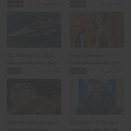
tutuklandı
operasyonu: 2,5 Milyar
Güncel
9 saat önce
Güncel
4 gün önce
TL’lik usulsüzlük iddiası
ISA Yachts’tan ultra
Bennu Gerede
lüks yat pazarına güçlü
hakkında müstehcenlik
atılım
soruşturması
Genel
4 gün önce
Güncel
4 gün önce
ABD’de Gana dosyası:
210 Milyar TL’lik ağın
Aksa Enerji iddiası
ardındaki isim: Burak