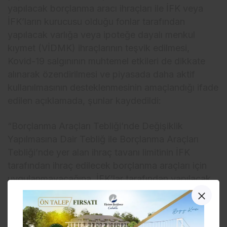
yapılacak borçlanma aracı ihraçları ile İFK veya
İFK’ların kurucusu olduğu fonlar tarafından
yapılacak varlığa veya ipoteğe dayalı menkul
kıymet (VİDMK) ihraçlarının teşvik edilmesi,
Kovid-19 salgınının muhtemel etkileri de dikkate
alınarak özendirilmesi ve piyasada daha aktif
kullanılmasının desteklenmesinin amaçlandığı ifade
edilen açıklamada, şunlar kaydedildi:
“Borçlanma Araçları Tebliği’nde Değişiklik
Yapılmasına Dair Tebliğ ile Borçlanma Araçları
Tebliği’nde yer alan ihraç tavanı limitinin İFK
tarafından ihraç edilecek borçlanma araçları için
uygulanmayacağına, İFK’lar tarafından yapılacak
borçlanma aracı ihraçlarında Kurul ücretinin 2021
yıl sonuna kadar alınmamasına, sonrasında yarısı
oranında tahsil edilmesine,