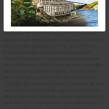
Varlığa veya İpoteğe Dayalı Menkul Kıymetler
Tebliği’nde Değişiklik Yapılmasına Dair Tebliğ ile
Varlığa veya İpoteğe Dayalı Menkul Kıymetler
Tebliği’nde yer alan ihraç tavanı hesaplamasında
uygulanan limitlerin İFK veya İFK’nın kurucusu
olduğu fonlar tarafından ihraç edilecek VİDMK’lar
için uygulanmayacağına, İFK’lar veya İFK’ların
kurucusu olduğu fonlar tarafından yapılacak
VİDMK ihraçlarda Kurul ücretinin yarısı oranında
tahsil edilmesine, VİDMK ihraçlarındaki maliyetleri
düşürücü bir düzenleme olarak, 31 Aralık 2019
tarihine kadar yapılan ihraçlar için geçerli olan,
‘Tebliğ’in 29. maddesinin birinci fıkrasında yer alan
oranların binde sıfır olarak uygulanması suretiyle
ihraçlardan Kurul ücreti alınmaması’ uygulamasının,
31 Aralık 2021 tarihine kadar yapılacak ihraçları