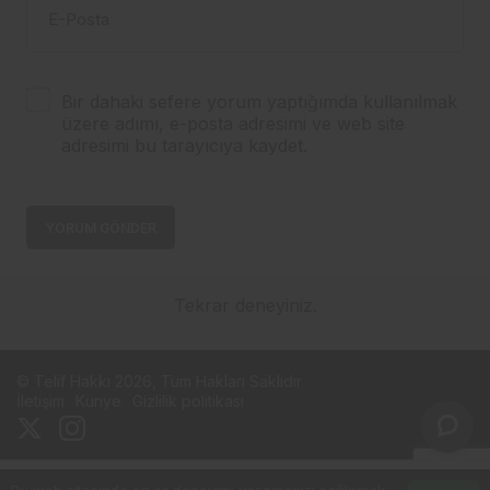
E-Posta
Bir dahaki sefere yorum yaptığımda kullanılmak
üzere adımı, e-posta adresimi ve web site
adresimi bu tarayıcıya kaydet.
YORUM GÖNDER
Tekrar deneyiniz.
© Telif Hakkı 2026, Tüm Hakları Saklıdır
İletişim
Künye
Gizlilik politikası
Bu web sitesinde en iyi deneyimi yaşamanızı sağlamak