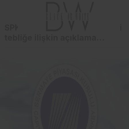
SPK’dan değişiklik yapılan iki
tebliğe ilişkin açıklama…