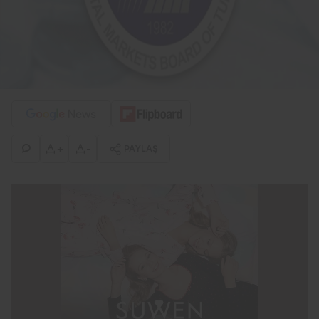
+
-
PAYLAŞ