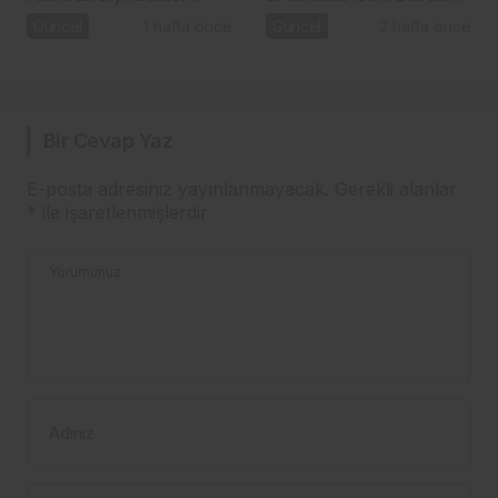
gündemde
Başel
Güncel
1 hafta önce
Güncel
2 hafta önce
Bir Cevap Yaz
E-posta adresiniz yayınlanmayacak.
Gerekli alanlar
*
ile işaretlenmişlerdir
Yorumunuz
Adınız