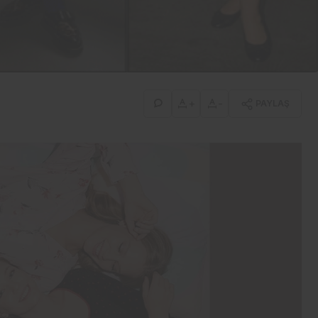
İş-Yaşam
Erdemir’den güçlü bilanço:
İlk yarıda 8,9 milyar TL net
kâr
+
-
PAYLAŞ