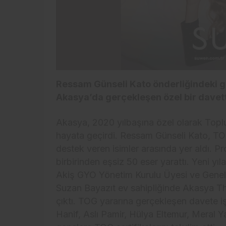
Ressam Günseli Kato önderliğindeki ge
Akasya’da gerçekleşen özel bir davett
Akasya, 2020 yılbaşına özel olarak Toplum
hayata geçirdi. Ressam Günseli Kato, TOG
destek veren isimler arasında yer aldı. 
birbirinden eşsiz 50 eser yarattı. Yeni yı
Akiş GYO Yönetim Kurulu Üyesi ve Gene
Suzan Bayazıt ev sahipliğinde Akasya Th
çıktı. TOG yararına gerçekleşen davete i
Hanif, Aslı Pamir, Hülya Eltemur, Meral Y