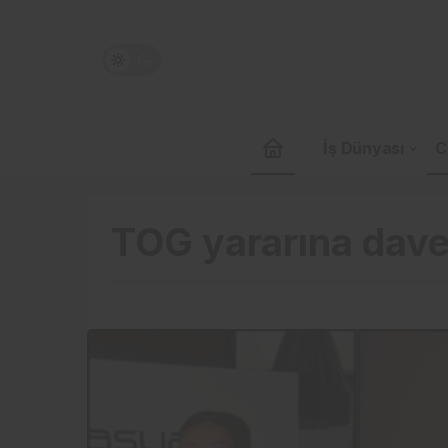
İş Dünyası
C
TOG yararına dav