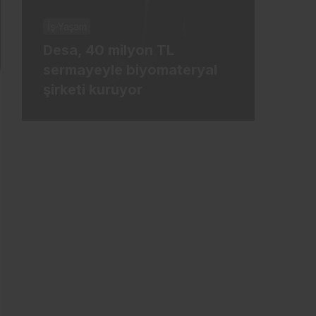
İş-Yaşam
İş-Ya
Desa, 40 milyon TL
Tür
sermayeyle biyomateryal
mily
şirketi kuruyor
ham