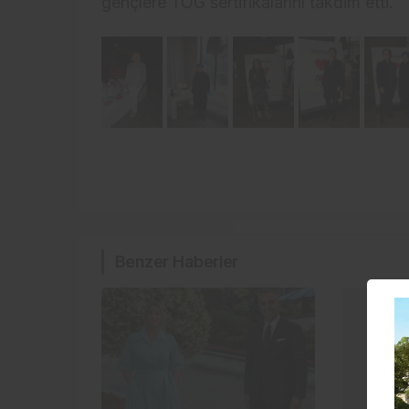
gençlere TOG sertifikalarını takdim etti.
Benzer Haberler