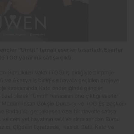
nçler “Umut” temalı eserler tasarladı. Eserler
e TOG yararına satışa çıktı.
 Gönüllüleri Vakfı (TOG) iş birliğiyle bir proje
 ve Akasya iş birliğiyle hayata geçirilen projeye
Proje kapsamında Kato önderliğinde gençler
la özel olarak “Umut” temasının öne çıktığı eserler
l Müdürü İhsan Gökşin Durusoy ve TOG Eş Başkanı
e Badau’da gerçekleşen özel bir davetle satışa
ş ve cemiyet hayatının sevilen simalarından Burcu
azıcı, Çiğdem Eşrefzade, katıldı. Betil, Kato ve