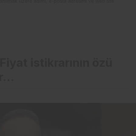
anılmak üzere adımı, e-posta adresimi ve web site
iyat istikrarının özü
ır…