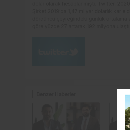
dolar olarak hesaplanmıştı. Twitter, 2020 yı
Şirket 2019’da 1,47 milyar dolarlık kar el
dördüncü çeyreğindeki günlük ortalama akt
göre yüzde 27 artarak 192 milyona ulaştı
Benzer Haberler