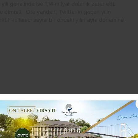
lı genelinde ise 1,14 milyar dolarlık zarar etti.
de etmişti. Öte yandan, Twitter’ın geçen yılın
if kullanıcı sayısı bir önceki yılın aynı dönemine
.