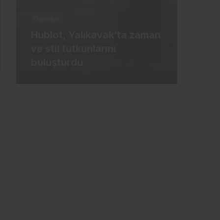
Davetler
Günc
Hublot, Yalıkavak’ta zaman
ve stil tutkunlarını
Meh
buluşturdu
İbra