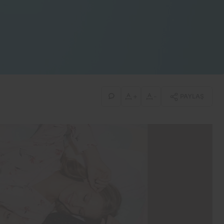
Moda
The Bulums, sessiz lüksü
global pazara taşıyor
+
-
PAYLAŞ