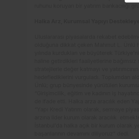
ruhunu koruyan bir yatırım bankacılığı gr
Halka Arz, Kurumsal Yapıyı Destekley
Uluslararası piyasalarda rekabet edebilm
olduğuna dikkat çeken Mahmut L. Ünlü hal
yılında kurdukları ve büyüterek Türkiye’ni
haline getirdikleri faaliyetlerine bağımsı
stratejilerle değer katmayı ve yatırımcı
hedeflediklerini vurguladı.
Toplumdan aldı
Ünlü; grup bünyesinde yürütülen kurumsa
“Girişimcilik, eğitim ve kadının iş hayatın
de ifade etti. Halka arza aracılık eden Y
“Yapı Kredi Yatırım olarak, sermaye piy
arzına lider kurum olarak aracılık etm
İstanbul’da halka açık bir kurum olarak 
başarılarının devamını diliyoruz” dedi.