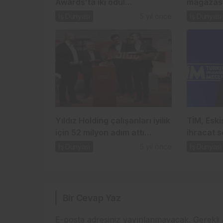
Awards’ta iki ödül…
mağazası
İş Dünyası
5 yıl önce
İş Dünyası
Yıldız Holding çalışanları iyilik
TİM, Eski
için 52 milyon adım attı…
ihracat s
İş Dünyası
5 yıl önce
İş Dünyası
Bir Cevap Yaz
E-posta adresiniz yayınlanmayacak.
Gerekli