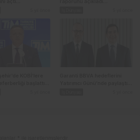
nı açtı…
raporunu açıkladı…
5 yıl önce
İş Dünyası
5 yıl önce
şehir’de KOBİ’lere
Garanti BBVA hedeflerini
eferberliği başlattı…
Yatırımcı Günü’nde paylaştı…
5 yıl önce
İş Dünyası
5 yıl önce
 alanlar
*
ile işaretlenmişlerdir