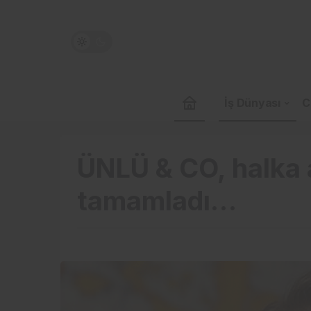
İş Dünyası
C
ÜNLÜ & CO, halka a
tamamladı…