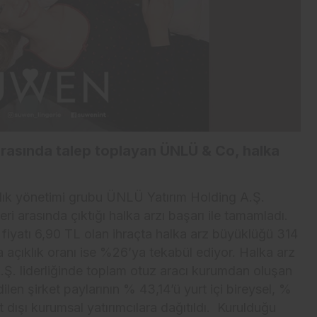
i arasında talep toplayan ÜNLÜ & Co, halka
arlık yönetimi grubu ÜNLÜ Yatırım Holding A.Ş.
i arasında çıktığı halka arzı başarı ile tamamladı.
y fiyatı 6,90 TL olan ihraçta halka arz büyüklüğü 314
a açıklık oranı ise %26’ya tekabül ediyor. Halka arz
A.Ş. liderliğinde toplam otuz aracı kurumdan oluşan
len şirket paylarının % 43,14’ü yurt içi bireysel, %
t dışı kurumsal yatırımcılara dağıtıldı. Kurulduğu