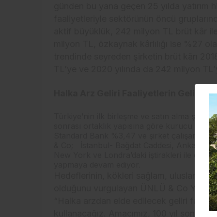
günden bu yana geçen 25 yılda yatırım hiz
faaliyetleriyle sektörünün öncü grupları
aktif büyüklük, 242 milyon TL brüt kâr il
milyon TL, özkaynak kârlılığı ise %27 ola
trendinde seyreden şirketin brüt kârı 201
TL’ye ve 2020 yılında da 242 milyon TL’y
Halka Arz Geliri Faaliyetlerin Geliştiri
Türkiye’nin ilk birleşme ve satın alma şirke
sonrası ortaklık yapısına göre kurucu orta
Standard Bank %3,47 ve şirket çalışanların
& Co; İstanbul- Bağdat Caddesi, Ankara ve İzm
New York ve Londra’daki iştirakleri ile de ulus
yapmaya devam ediyor.
Hedeflerinin, kökleri sağlam, uluslararas
olduğunu vurgulayan ÜNLÜ & Co Yönetim
“Halka arzdan elde edilecek geliri faaliyetl
kullanacağız. Amacımız, 100 yıl sonra da va