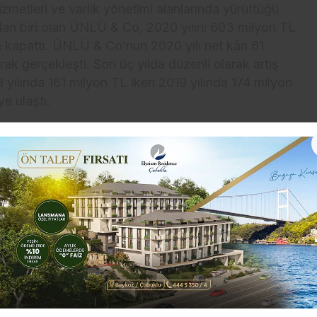
metleri ve varlık yönetimi alanlarında yürüttüğü
ndan biri olan ÜNLÜ & Co, 2020 yılını 603 milyon TL
e kapattı. ÜNLÜ & Co’nun 2020 yılı net kârı 61
rak gerçekleşti. Son üç yılda düzenli olarak artış
8 yılında 161 milyon TL iken 2019 yılında 174 milyon
e ulaştı.
lmesi ve Yeni Yatırımlar İçin Kullanılacak
ti olarak 1996 yılında kurulan ÜNLÜ & Co’da halka arz
k Mahmut L. Ünlü’nün %61,62, Wellcome Trust’ın %7,71,
ın %1,17 payı bulunuyor. Merkezi İstanbul’da olan ÜNLÜ
ir şubeleri ile ülkemizdeki hizmet ağını geliştirirken;
lararası piyasalarda Türkiye’nin yatırım elçiliğini
ı piyasalarda adından söz ettiren bir yapı kurmak
 Kurulu Başkanı ve CEO’su Mahmut L. Ünlü,
erimizin geliştirilmesi ve yeni yatırımlar için
rlığını sürdürecek, başarılı, lider, önder, girişimci