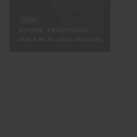
İş-Ya
İş-Yaşam
Erde
Aytemiz, Türkiye’nin en
İlk 
büyük ilk 25 şirketi arasında
kâr