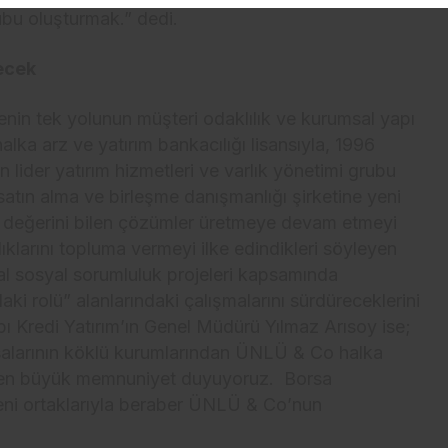
ubu oluşturmak.” dedi.
ecek
enin tek yolunun müşteri odaklılık ve kurumsal yapı
ka arz ve yatırım bankacılığı lisansıyla, 1996
n lider yatırım hizmetleri ve varlık yönetimi grubu
z satın alma ve birleşme danışmanlığı şirketine yeni
nın değerini bilen çözümler üretmeye devam etmeyi
klarını topluma vermeyi ilke edindikleri söyleyen
l sosyal sorumluluk projeleri kapsamında
daki rolü” alanlarındaki çalışmalarını sürdüreceklerini
apı Kredi Yatırım’ın Genel Müdürü Yılmaz Arısoy ise;
asalarının köklü kurumlarından ÜNLÜ & Co halka
ekten büyük memnuniyet duyuyoruz. Borsa
yeni ortaklarıyla beraber ÜNLÜ & Co’nun