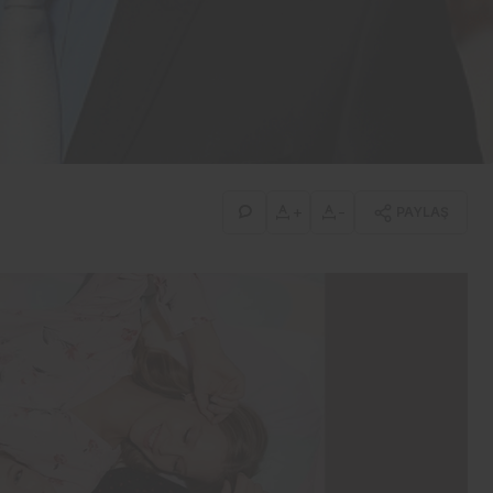
Davetler
Hublot, Yalıkavak’ta zaman
ve stil tutkunlarını
buluşturdu
+
-
PAYLAŞ