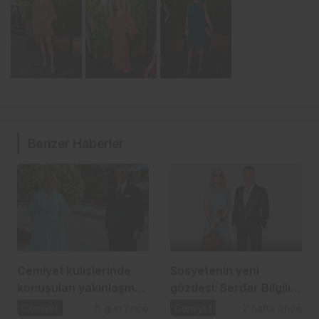
Benzer Haberler
Cemiyet kulislerinde
Sosyetenin yeni
konuşulan yakınlaşma:
gözdesi: Serdar Bilgili
İpek Toplusoy ve
ve Melis Çiftçi aşkı
Cemiyet
5 gün önce
Cemiyet
2 hafta önce