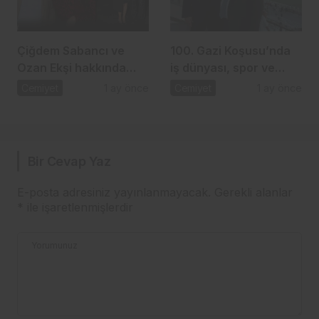
Çiğdem Sabancı ve
100. Gazi Koşusu’nda
Ozan Ekşi hakkında
iş dünyası, spor ve
gündem olan iddia
dostluk aynı çatı
Cemiyet
1 ay önce
Cemiyet
1 ay önce
altında buluştu
Bir Cevap Yaz
E-posta adresiniz yayınlanmayacak.
Gerekli alanlar
*
ile işaretlenmişlerdir
Yorumunuz