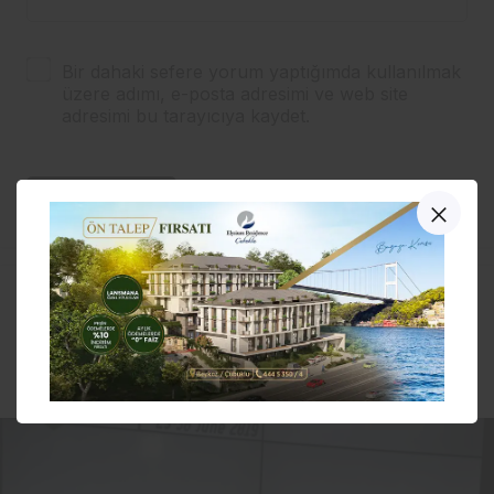
Bir dahaki sefere yorum yaptığımda kullanılmak
üzere adımı, e-posta adresimi ve web site
adresimi bu tarayıcıya kaydet.
YORUM GÖNDER
Bodrum Ticaret Odası’ndan
davet…