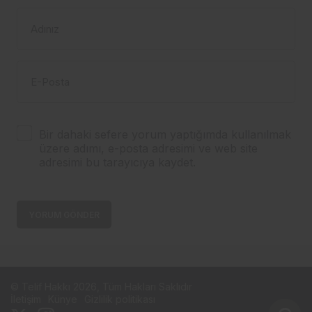
Adınız
E-Posta
Bir dahaki sefere yorum yaptığımda kullanılmak
üzere adımı, e-posta adresimi ve web site
adresimi bu tarayıcıya kaydet.
YORUM GÖNDER
© Telif Hakkı 2026, Tüm Hakları Saklıdır
İletişim
Künye
Gizlilik politikası