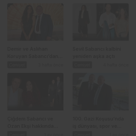
Ahmet Arslan
Demir ve Aslıhan
Sevil Sabancı kalbini
Koruyan Sabancı’dan
yeniden aşka açtı
24 yıllık aşka romantik
Cemiyet
3 hafta önce
Cemiyet
4 hafta önce
kutlama
Çiğdem Sabancı ve
100. Gazi Koşusu’nda
Ozan Ekşi hakkında
iş dünyası, spor ve
gündem olan iddia
dostluk aynı çatı
Cemiyet
1 ay önce
Cemiyet
1 ay önce