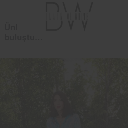
Ünlü isimler lansmanda
buluştu…