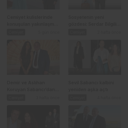
Cemiyet kulislerinde
Sosyetenin yeni
konuşulan yakınlaşma:
gözdesi: Serdar Bilgili
İpek Toplusoy ve
ve Melis Çiftçi aşkı
Cemiyet
5 gün önce
Cemiyet
2 hafta önce
Ahmet Arslan
Demir ve Aslıhan
Sevil Sabancı kalbini
Koruyan Sabancı’dan
yeniden aşka açtı
24 yıllık aşka romantik
Cemiyet
3 hafta önce
Cemiyet
4 hafta önce
kutlama