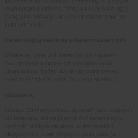
ipotekleri kaldırıp, mallarınızı vereceğim” dediğini
duymadığını belirterek, “Projesi ile ilgili katalogda
fotoğrafım herhangi bir ücret almamam şeklinde
kullanıldı” dedi.
Kerem Göğüş hakkında yakalama kararı çıktı
Mahkeme, sanık Arif Kerem Göğüş hakkında
savunmasının alınması için yakalama kararı
çıkarılmasına, ifadesi alındıktan sonra serbest
bırakılmasına karar verdi. Duruşma ertelendi.
İddianame
İstanbul Cumhuriyet Savcılığı tarafından hazırlanan
iddianamede, Wilma Elles ve Arif Kerem Göğüş
“şüpheli” sıfatıyla yer alıyor. İddianamede 7
şikayetçinin şüpheli Göğüş’ün yetkili olduğu