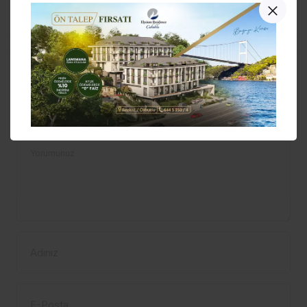
Güncel
2 hafta önce
Güncel
2 hafta önce
Bakanlık toplatma
kararı aldı
Bir Cevap Yaz
E-posta adresiniz yayınlanmayacak.
Gerekli alanlar
*
ile işaretlenmişlerdir
Yorumunuz
Adınız
E-Posta