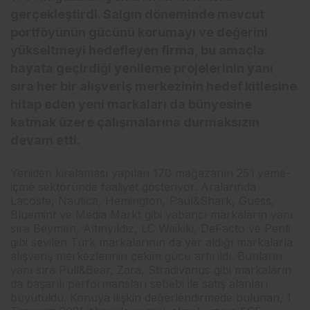
gerçekleştirdi. Salgın döneminde mevcut
portföyünün gücünü korumayı ve değerini
yükseltmeyi hedefleyen firma, bu amaçla
hayata geçirdiği yenileme projelerinin yanı
sıra her bir alışveriş merkezinin hedef kitlesine
hitap eden yeni markaları da bünyesine
katmak üzere çalışmalarına durmaksızın
devam etti.
Yeniden kiralaması yapılan 170 mağazanın 25’i yeme-
içme sektöründe faaliyet gösteriyor. Aralarında
Lacoste, Nautica, Hemington, Paul&Shark, Guess,
Bluemint ve Media Markt gibi yabancı markaların yanı
sıra Beymen, Altınyıldız, LC Waikiki, DeFacto ve Penti
gibi sevilen Türk markalarının da yer aldığı markalarla
alışveriş merkezlerinin çekim gücü artırıldı. Bunların
yanı sıra Pull&Bear, Zara, Stradivarius gibi markaların
da başarılı performansları sebebi ile satış alanları
büyütüldü. Konuya ilişkin değerlendirmede bulunan, 1