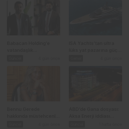
Babacan Holding’e
ISA Yachts’tan ultra
vatandaşlık
lüks yat pazarına güçlü
operasyonu: 2,5 Milyar
atılım
Güncel
4 gün önce
Genel
4 gün önce
TL’lik usulsüzlük iddiası
Bennu Gerede
ABD’de Gana dosyası:
hakkında müstehcenlik
Aksa Enerji iddiası
soruşturması
gündemde
Güncel
4 gün önce
Güncel
1 hafta önce