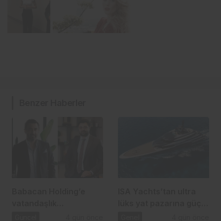
Benzer Haberler
Babacan Holding’e
ISA Yachts’tan ultra
vatandaşlık
lüks yat pazarına güçlü
operasyonu: 2,5 Milyar
atılım
Güncel
4 gün önce
Genel
4 gün önce