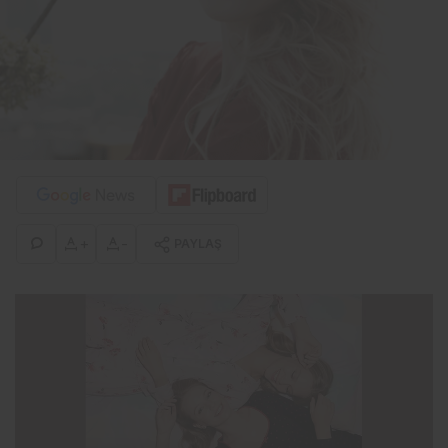
+
-
PAYLAŞ