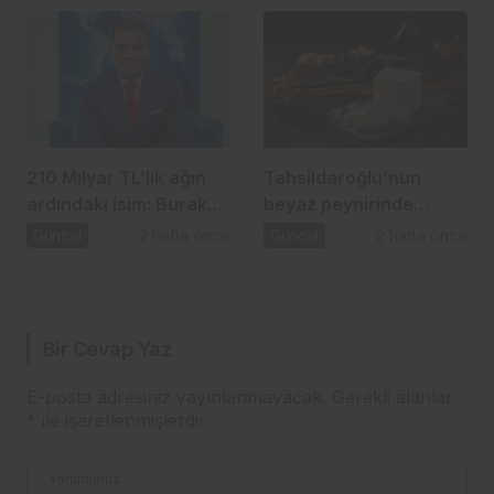
210 Milyar TL’lik ağın
Tahsildaroğlu’nun
ardındaki isim: Burak
beyaz peynirinde
Başel
listeria tespit edildi:
Güncel
2 hafta önce
Güncel
2 hafta önce
Bakanlık toplatma
kararı aldı
Bir Cevap Yaz
E-posta adresiniz yayınlanmayacak.
Gerekli alanlar
*
ile işaretlenmişlerdir
Yorumunuz