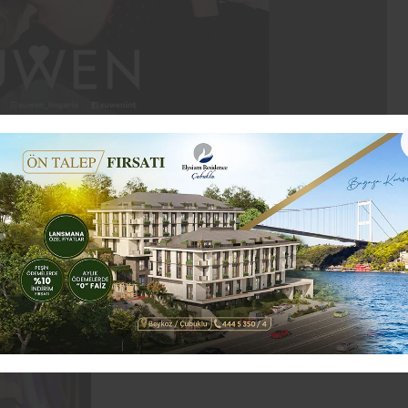
ltın Küre Ödülleri’nin tarihi belli oldu.
leneksel olarak her yıl ocak ayının ilk pazar gecesi
bir ay ertelendi. Altın Küre Ödülleri’ni dağıtan
n Küre Ödülleri’nin 28 Şubat 2021’de yapılacağını
 ve After Life’ın yapımcısı Ricky Gervais sunmuştu.
’ın sunumuyla gerçekleşecek. Kendileri Altın Küre
nci performansı olacak.