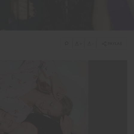
İş-Yaşam
Erdemir’den güçlü bilanço:
İlk yarıda 8,9 milyar TL net
kâr
+
-
PAYLAŞ