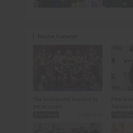
Benzer Haberler
The Bodyguard, İstanbul’da
Fiba Gru
perde açıyor
Sanata ka
Kültür-Sanat
1 hafta önce
Kültür-San