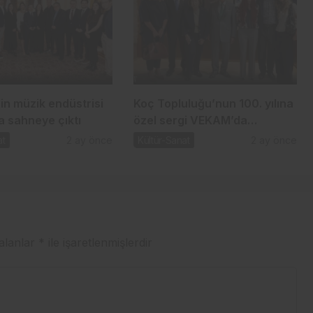
in müzik endüstrisi
Koç Topluluğu’nun 100. yılına
a sahneye çıktı
özel sergi VEKAM’da
kapılarını açtı
at
2 ay önce
Kültür-Sanat
2 ay önce
 alanlar
*
ile işaretlenmişlerdir