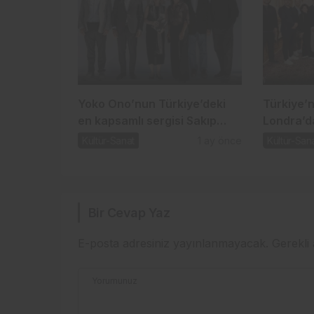
Yoko Ono’nun Türkiye’deki
Türkiye’n
en kapsamlı sergisi Sakıp
Londra’d
Sabancı Müzesi’nde
Kültür-Sanat
1 ay önce
Kültür-San
Bir Cevap Yaz
E-posta adresiniz yayınlanmayacak.
Gerekli
Yorumunuz