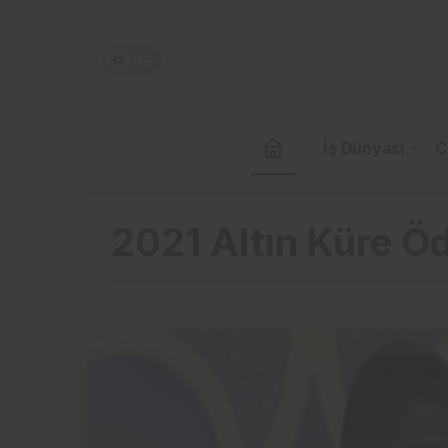
İş Dünyası
C
2021 Altın Küre Ö