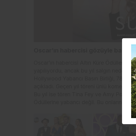
Oscar’ın habercisi gözüyle bakılan A
Oscar’ın habercisi Altın Küre Ödülleri, ge
yapılıyordu, ancak bu yıl salgın nedeniyle 
Hollywood Yabancı Basın Birliği, 78. Altı
açıkladı. Geçen yıl töreni ünlü komedyen
Bu yıl ise tören Tina Fey ve Amy Poehler
Ödüllerine yabancı değil. Bu onların beşi