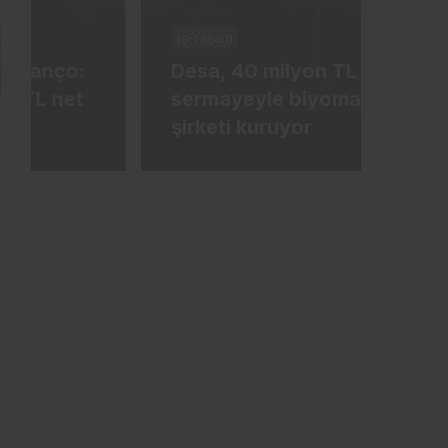
İş-Yaşam
İş-Ya
Desa, 40 milyon TL
Tür
sermayeyle biyomateryal
mily
şirketi kuruyor
ham