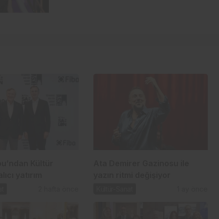
bu’ndan Kültür
Ata Demirer Gazinosu ile
lıcı yatırım
yazın ritmi değişiyor
at
2 hafta önce
Kültür-Sanat
1 ay önce