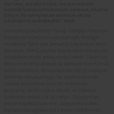
davranır, kurallara uyar, maske-mesafe-
temizlik hassasiyetine riayet edersek, Allah’ın
izniyle, bu süreçten de alnımızın akıyla
çıkacağımız muhakkaktır” dedi.
Cumhurbaşkanı Recep Tayyip Erdoğan, Ramazan
Bayramı dolayısıyla mesaj yayımladı. Erdoğan
mesajında, “Mübarek Ramazan bayramınızı tebrik
ediyorum. Gönül, geçmiş bayramlarda olduğu gibi
sevdiklerimizle bir arada olmayı isterdi. Fakat tüm
dünya ile birlikte ülkemizi de etkileyen koronavirüs
salgını sebebiyle, bu bayramı her birimiz evimizde
geçirmek durumundayız. Bu salgın sürecinde
insanlık ailesi olarak zorlu bir imtihandan
geçiyoruz. Allah’a şükür, devleti ve milletiyle
ülkemiz bu sınavı çok iyi veriyor. Ekonomiden
sosyal hayata birçok alan, salgınla mücadele
kapsamında uygulamaya konulan tedbirlerden