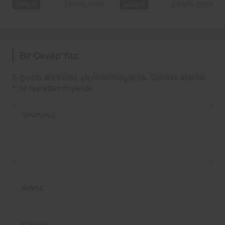
gündemde
Başel
Güncel
1 hafta önce
Güncel
2 hafta önce
Bir Cevap Yaz
E-posta adresiniz yayınlanmayacak.
Gerekli alanlar
*
ile işaretlenmişlerdir
Yorumunuz
Adınız