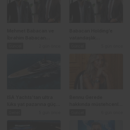
Mehmet Babacan ve
Babacan Holding’e
İbrahim Babacan
vatandaşlık
tutuklandı
operasyonu: 2,5 Milyar
Güncel
2 gün önce
Güncel
5 gün önce
TL’lik usulsüzlük iddiası
ISA Yachts’tan ultra
Bennu Gerede
lüks yat pazarına güçlü
hakkında müstehcenlik
atılım
soruşturması
Genel
5 gün önce
Güncel
6 gün önce