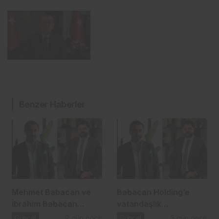
Benzer Haberler
Mehmet Babacan ve
Babacan Holding’e
İbrahim Babacan
vatandaşlık
tutuklandı
operasyonu: 2,5 Milyar
Güncel
2 gün önce
Güncel
5 gün önce