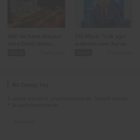
ABD’de Gana dosyası:
210 Milyar TL’lik ağın
Aksa Enerji iddiası
ardındaki isim: Burak
gündemde
Başel
Güncel
1 hafta önce
Güncel
2 hafta önce
Bir Cevap Yaz
E-posta adresiniz yayınlanmayacak.
Gerekli alanlar
*
ile işaretlenmişlerdir
Yorumunuz