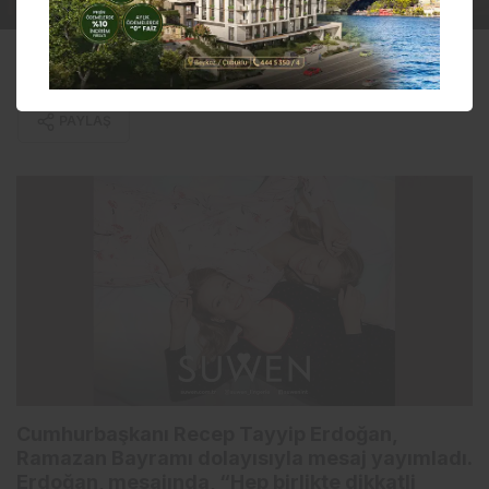
PAYLAŞ
Cumhurbaşkanı Recep Tayyip Erdoğan,
Ramazan Bayramı dolayısıyla mesaj yayımladı.
Erdoğan, mesajında, “Hep birlikte dikkatli