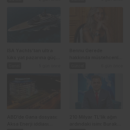
TL’lik usulsüzlük iddiası
ISA Yachts’tan ultra
Bennu Gerede
lüks yat pazarına güçlü
hakkında müstehcenlik
atılım
soruşturması
Genel
5 gün önce
Güncel
6 gün önce
ABD’de Gana dosyası:
210 Milyar TL’lik ağın
Aksa Enerji iddiası
ardındaki isim: Burak