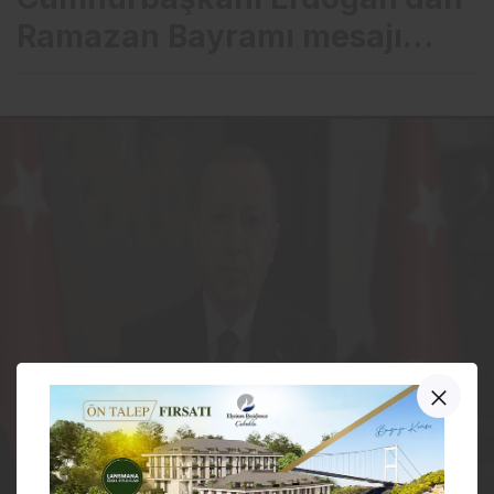
Ramazan Bayramı mesajı…