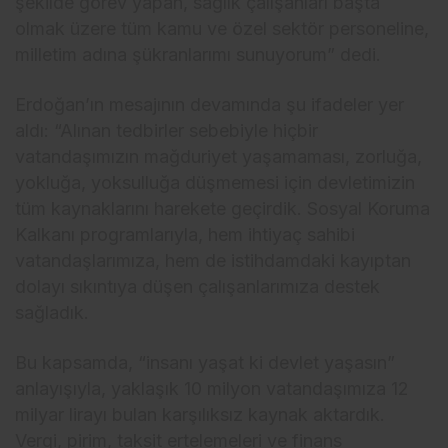
şekilde görev yapan, sağlık çalışanları başta
olmak üzere tüm kamu ve özel sektör personeline,
milletim adına şükranlarımı sunuyorum” dedi.
Erdoğan’ın mesajının devamında şu ifadeler yer
aldı: “Alınan tedbirler sebebiyle hiçbir
vatandaşımızın mağduriyet yaşamaması, zorluğa,
yokluğa, yoksulluğa düşmemesi için devletimizin
tüm kaynaklarını harekete geçirdik. Sosyal Koruma
Kalkanı programlarıyla, hem ihtiyaç sahibi
vatandaşlarımıza, hem de istihdamdaki kayıptan
dolayı sıkıntıya düşen çalışanlarımıza destek
sağladık.
Bu kapsamda, “insanı yaşat ki devlet yaşasın”
anlayışıyla, yaklaşık 10 milyon vatandaşımıza 12
milyar lirayı bulan karşılıksız kaynak aktardık.
Vergi, pirim, taksit ertelemeleri ve finans