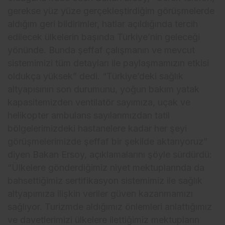
gerekse yüz yüze gerçekleştirdiğim görüşmelerde
aldığım geri bildirimler, hatlar açıldığında tercih
edilecek ülkelerin başında Türkiye’nin geleceği
yönünde. Bunda şeffaf çalışmanın ve mevcut
sistemimizi tüm detayları ile paylaşmamızın etkisi
oldukça yüksek” dedi. “Türkiye’deki sağlık
altyapısının son durumunu, yoğun bakım yatak
kapasitemizden ventilatör sayımıza, uçak ve
helikopter ambulans sayılarımızdan tatil
bölgelerimizdeki hastanelere kadar her şeyi
görüşmelerimizde şeffaf bir şekilde aktarıyoruz”
diyen Bakan Ersoy, açıklamalarını şöyle sürdürdü:
“Ülkelere gönderdiğimiz niyet mektuplarında da
bahsettiğimiz sertifikasyon sistemimiz ile sağlık
altyapımıza ilişkin veriler güven kazanmamızı
sağlıyor. Turizmde aldığımız önlemleri anlattığımız
ve davetlerimizi ülkelere ilettiğimiz mektupların