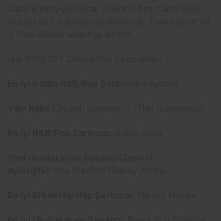
Cardi B’nin yedi dalda, Drake’in beş dalda aday
olduğu BET ödülleri’nde Beyonce, Travis Scott ve
J. Cole dörder adaylığa sahipti.
İşte 2019 BET Ödülleri’nin kazananları…
En İyi Kadın R&B/Pop Şarkıcısı:
Beyoncé
Yılın Klibi:
Childish Gambino – “This Is America”
En İyi R&B/Pop Şarkıcısı:
Bruno Mars
Yeni Uluslararası Sanatçı (Seyirci
oylarıyla):
Sho Madjozi (Güney Afrika)
En İyi Erkek Hip Hop Şarkıcısı:
Nipsey Hussle
En İyi Uluslararası Sanatçı :
Burna Boy (Nijerya)