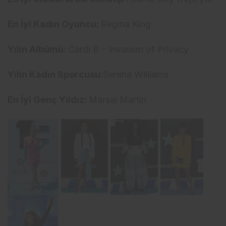
En İyi Kadın Oyuncu:
Regina King
Yılın Albümü:
Cardi B – Invasion of Privacy
Yılın Kadın Sporcusu:
Serena Williams
En İyi Genç Yıldız:
Marsai Martin