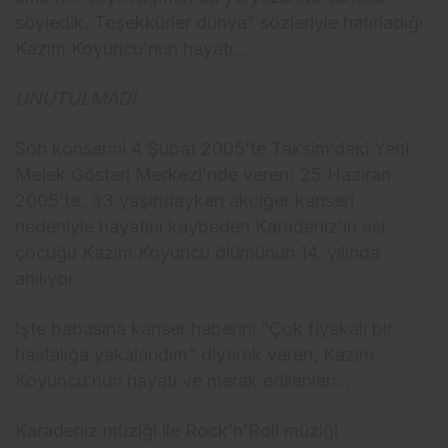
söyledik. Teşekkürler dünya” sözleriyle hatırladığı
Kazım Koyuncu’nun hayatı…
UNUTULMADI
Son konserini 4 Şubat 2005’te Taksim’deki Yeni
Melek Gösteri Merkezi’nde veren; 25 Haziran
2005’te, 33 yaşındayken akciğer kanseri
nedeniyle hayatını kaybeden Karadeniz’in asi
çocuğu Kazım Koyuncu ölümünün 14. yılında
anılıyor.
İşte babasına kanser haberini “Çok fiyakalı bir
hastalığa yakalandım” diyerek veren, Kazım
Koyuncu’nun hayatı ve merak edilenleri…
Karadeniz müziği ile Rock’n’Roll müziği