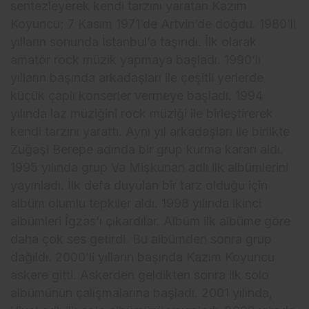
sentezleyerek kendi tarzını yaratan Kazım
Koyuncu; 7 Kasım 1971’de Artvin’de doğdu. 1980’li
yılların sonunda İstanbul’a taşındı. İlk olarak
amatör rock müzik yapmaya başladı. 1990’lı
yılların başında arkadaşları ile çeşitli yerlerde
küçük çaplı konserler vermeye başladı. 1994
yılında laz müziğini rock müziği ile birleştirerek
kendi tarzını yarattı. Aynı yıl arkadaşları ile birlikte
Zuğaşi Berepe adında bir grup kurma kararı aldı.
1995 yılında grup Va Mişkunan adlı ilk albümlerini
yayınladı. İlk defa duyulan bir tarz olduğu için
albüm olumlu tepkiler aldı. 1998 yılında ikinci
albümleri İgzas’ı çıkardılar. Albüm ilk albüme göre
daha çok ses getirdi. Bu albümden sonra grup
dağıldı. 2000’li yılların başında Kazım Koyuncu
askere gitti. Askerden geldikten sonra ilk solo
albümünün çalışmalarına başladı. 2001 yılında,