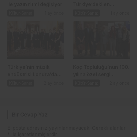
ile yazın ritmi değişiyor
Türkiye’deki en
kapsamlı sergisi Sakıp
Kültür-Sanat
1 ay önce
Kültür-Sanat
1 ay önce
Sabancı Müzesi’nde
Türkiye’nin müzik
Koç Topluluğu’nun 100.
endüstrisi Londra’da
yılına özel sergi
sahneye çıktı
VEKAM’da kapılarını
Kültür-Sanat
2 ay önce
Kültür-Sanat
2 ay önce
açtı
Bir Cevap Yaz
E-posta adresiniz yayınlanmayacak.
Gerekli alanlar
*
ile işaretlenmişlerdir