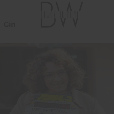
Cinayet Süsü’ne gala…