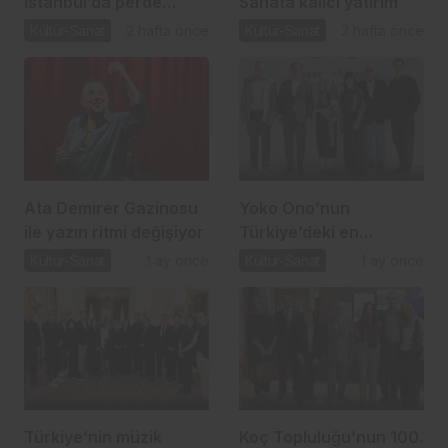
İstanbul’da perde
Sanata kalıcı yatırım
açıyor
Kültür-Sanat
2 hafta önce
Kültür-Sanat
2 hafta önce
Ata Demirer Gazinosu
Yoko Ono’nun
ile yazın ritmi değişiyor
Türkiye’deki en
kapsamlı sergisi Sakıp
Kültür-Sanat
1 ay önce
Kültür-Sanat
1 ay önce
Sabancı Müzesi’nde
Türkiye’nin müzik
Koç Topluluğu’nun 100.