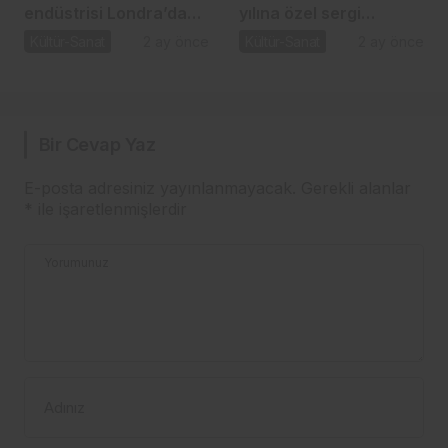
endüstrisi Londra’da
yılına özel sergi
sahneye çıktı
VEKAM’da kapılarını
Kültür-Sanat
2 ay önce
Kültür-Sanat
2 ay önce
açtı
Bir Cevap Yaz
E-posta adresiniz yayınlanmayacak.
Gerekli alanlar
*
ile işaretlenmişlerdir
Yorumunuz
Adınız