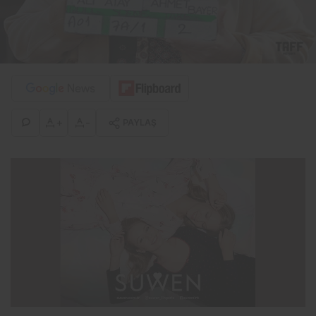
+
-
PAYLAŞ