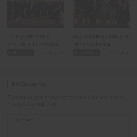
Türkiye’nin müzik
Koç Topluluğu’nun 100.
endüstrisi Londra’da
yılına özel sergi
sahneye çıktı
VEKAM’da kapılarını
Kültür-Sanat
2 ay önce
Kültür-Sanat
2 ay önce
açtı
Bir Cevap Yaz
E-posta adresiniz yayınlanmayacak.
Gerekli alanlar
*
ile işaretlenmişlerdir
Yorumunuz