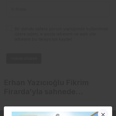
E-Posta
Bir dahaki sefere yorum yaptığımda kullanılmak
üzere adımı, e-posta adresimi ve web site
adresimi bu tarayıcıya kaydet.
YORUM GÖNDER
Erhan Yazıcıoğlu Fikrim
Firarda’yla sahnede…