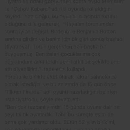
Tiyatroları’ndaki görevinden sonra “Aşkı Memduh”
ile “Çehov Kabare” adlı iki oyunda rol aldığını
söyledi. Yazıcıoğlu, bu oyunlar sırasında torunu
olduğunu dile getirerek, “Hayatım torunumdan
sonra iyice değişti. Birdenbire Benjamin Button
sınıfına girdim ve benim için bir geri dönüş başladı
(tiyatroya). Torun gerçekten bambaşka bir
duyguymuş. Ben zaten çocuklarıma çok
düşkündüm ama torun beni farklı bir şekilde öne
attı diyebilirim.” ifadelerini kullandı.
Torunu ile birlikte aktif olarak tekrar sahnelerde
olmak istediğini ve bu anlamda da 15 gün önce
“Fikrim Firarda” adlı oyunu hazırladığını belirten
usta tiyatrocu, şöyle devam etti:
“Ben çok tezcanlıyımdır. 15 günde oyuna dair her
şeyi tık tık ayarladık. Tabii bu süreçte eşim de
bana çok yardımcı oldu. Bütün 52 yılın birikimi,
çocukluğumda yaşadıklarım, bunların hepsini