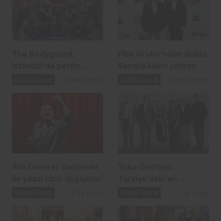
The Bodyguard,
Fiba Grubu’ndan Kültür
İstanbul’da perde
Sanata kalıcı yatırım
açıyor
Kültür-Sanat
2 hafta önce
Kültür-Sanat
2 hafta önce
Ata Demirer Gazinosu
Yoko Ono’nun
ile yazın ritmi değişiyor
Türkiye’deki en
kapsamlı sergisi Sakıp
Kültür-Sanat
1 ay önce
Kültür-Sanat
1 ay önce
Sabancı Müzesi’nde