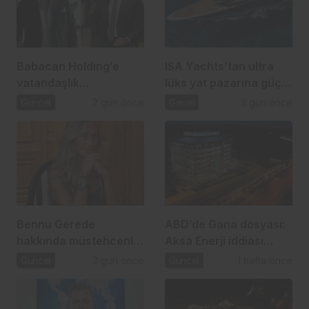
Babacan Holding’e
ISA Yachts’tan ultra
vatandaşlık
lüks yat pazarına güçlü
operasyonu: 2,5 Milyar
atılım
Güncel
2 gün önce
Genel
3 gün önce
TL’lik usulsüzlük iddiası
Bennu Gerede
ABD’de Gana dosyası:
hakkında müstehcenlik
Aksa Enerji iddiası
soruşturması
gündemde
Güncel
3 gün önce
Güncel
1 hafta önce