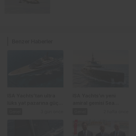
Benzer Haberler
ISA Yachts’tan ultra
ISA Yachts’ın yeni
lüks yat pazarına güçlü
amiral gemisi Sea
atılım
Raider X denize indi
Genel
3 gün önce
Genel
2 hafta önce