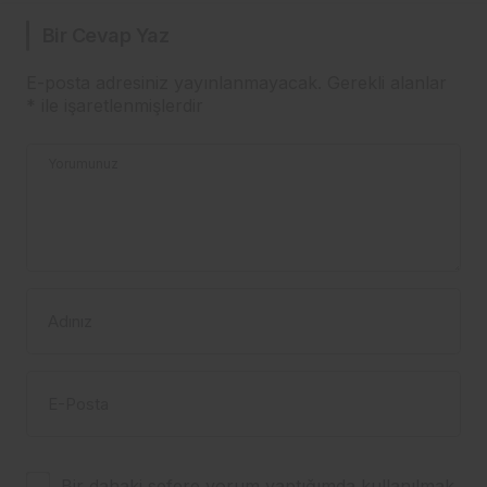
Bir Cevap Yaz
E-posta adresiniz yayınlanmayacak.
Gerekli alanlar
*
ile işaretlenmişlerdir
Yorumunuz
Adınız
E-Posta
Bir dahaki sefere yorum yaptığımda kullanılmak