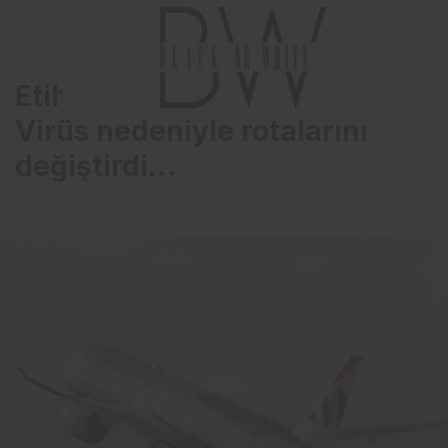
Etihad Havayolları Corana
Virüs nedeniyle rotalarını
değiştirdi…