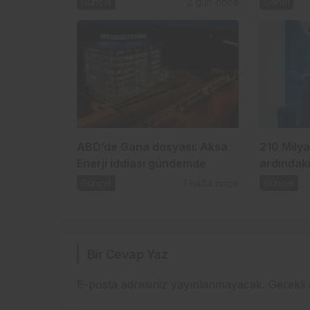
Güncel
2 gün önce
Genel
iddiası
ABD’de Gana dosyası: Aksa
210 Milya
Enerji iddiası gündemde
ardındaki
Güncel
1 hafta önce
Güncel
Bir Cevap Yaz
E-posta adresiniz yayınlanmayacak.
Gerekli