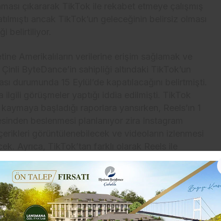
ası çıkararak TikTok ile rekabet etmeye çalışmış
ılmıştı ancak TikTok’un geleceğinin belirsiz olması
 belirtiliyor.
e Amerikalıların verilerine erişim sağlamak ve
 Çinli ByteDance’in sahipliği altındaki TikTok’un
ası durumunda 15 Eylül’de kapatılacağını belirtmişti.
ilgili görüşmeler yaptığı iddia edilmişti. TikTok
’a kaymaya başladığı raporlara yansırken, Reels’ın 1
lesinden beslenmesi planlanıyor zira Instagram
çerikleri görüntülenebilecek ve videoların izlenmesi
k. Ayrıca, TikTok’tan farklı olarak Reels ile
j yoluyla arkadaşlarına özel olarak gönderilebilecek
Instagram ürün müdürü Vishal Shah, Reels’in
klarını belirtirken Tiktok’un yasaklandığı
i aldığını açıkladı.