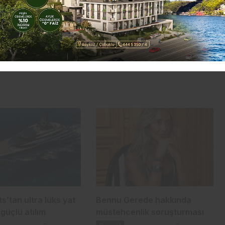
s’tan ultra lüks yat
Bennu Gerede hakkında
güçlü atılım
müstehcenlik soruşturması