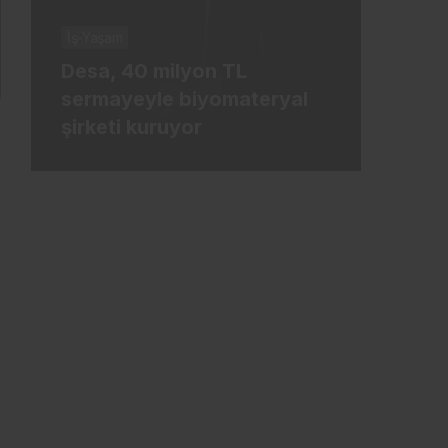
İş-Yaşam
İş-Ya
Desa, 40 milyon TL
Tür
sermayeyle biyomateryal
mily
şirketi kuruyor
ham