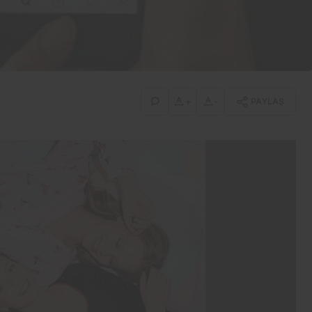
İş-Yaşam
Erdemir’den güçlü bilanço:
İlk yarıda 8,9 milyar TL net
kâr
+
-
PAYLAŞ