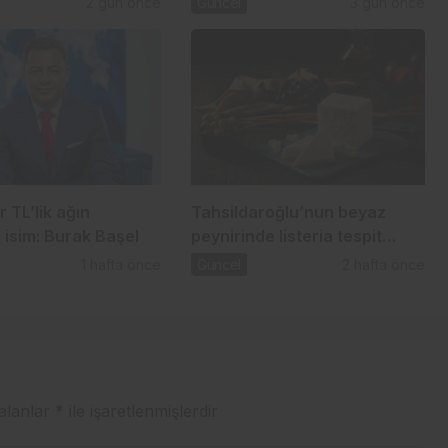
2 gün önce
Güncel
3 gün önce
r TL’lik ağın
Tahsildaroğlu’nun beyaz
 isim: Burak Başel
peynirinde listeria tespit
edildi: Bakanlık toplatma
1 hafta önce
Güncel
2 hafta önce
kararı aldı
 alanlar
*
ile işaretlenmişlerdir