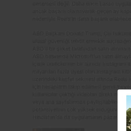
denemesi değil. Daha önce Lasso uygulam
ancak başarılı olamayarak geçen ay kapat
nedeniyle Reels’in daha başarılı olabileceği
ABD Başkanı Donald Trump, Çin hükümetin
ulusal güvenliği tehdit etmekle suçladığın
ABD’li bir şirket tarafından satın alınmam
ABD basınında Microsoft’un satın almayla 
içerik üreticilerinin bir süredir Instagram
milyardan fazla üyesi olan Instagram kit
üzerindeki keşfet sekmesi altında Reels i
için hesapların takip edilmesi gerekmeyece
kullanıcılar çektiği videoları direkt mesa
veya ana sayfalarında paylaşılabilecek. 
potansiyelinin çok yüksek olduğuna inandı
Hindistan’da da uygulamanın pazarda yerin