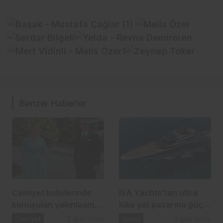
Benzer Haberler
Cemiyet kulislerinde
ISA Yachts’tan ultra
konuşulan yakınlaşma:
lüks yat pazarına güçlü
İpek Toplusoy ve
atılım
Cemiyet
2 gün önce
Genel
3 gün önce