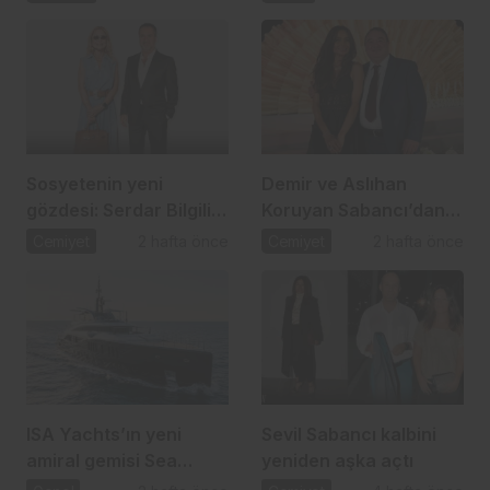
Ahmet Arslan
Sosyetenin yeni
Demir ve Aslıhan
gözdesi: Serdar Bilgili
Koruyan Sabancı’dan
ve Melis Çiftçi aşkı
24 yıllık aşka romantik
Cemiyet
2 hafta önce
Cemiyet
2 hafta önce
kutlama
ISA Yachts’ın yeni
Sevil Sabancı kalbini
amiral gemisi Sea
yeniden aşka açtı
Raider X denize indi