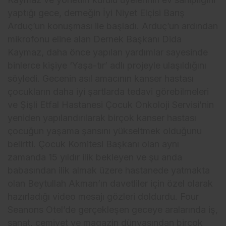
yaptığı gece, derneğin İyi Niyet Elçisi Barış
Arduç’un konuşması ile başladı. Arduç’un ardından
mikrofonu eline alan Dernek Başkanı Dida
Kaymaz, daha önce yapılan yardımlar sayesinde
binlerce kişiye ‘Yaşa-tır’ adlı projeyle ulaşıldığını
söyledi. Gecenin asıl amacının kanser hastası
çocukların daha iyi şartlarda tedavi görebilmeleri
ve Şişli Etfal Hastanesi Çocuk Onkoloji Servisi’nin
yeniden yapılandırılarak birçok kanser hastası
çocuğun yaşama şansını yükseltmek olduğunu
belirtti. Çocuk Komitesi Başkanı olan aynı
zamanda 15 yıldır ilik bekleyen ve şu anda
babasından ilik almak üzere hastanede yatmakta
olan Beytullah Akman’ın davetliler için özel olarak
hazırladığı video mesajı gözleri doldurdu. Four
Seanons Otel’de gerçekleşen geceye aralarında iş,
sanat, cemiyet ve magazin dünyasından birçok