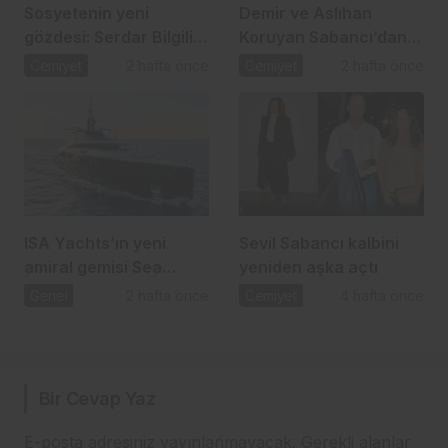
Sosyetenin yeni
Demir ve Aslıhan
gözdesi: Serdar Bilgili
Koruyan Sabancı’dan
ve Melis Çiftçi aşkı
24 yıllık aşka romantik
Cemiyet
2 hafta önce
Cemiyet
2 hafta önce
kutlama
ISA Yachts’ın yeni
Sevil Sabancı kalbini
amiral gemisi Sea
yeniden aşka açtı
Raider X denize indi
Genel
2 hafta önce
Cemiyet
4 hafta önce
Bir Cevap Yaz
E-posta adresiniz yayınlanmayacak.
Gerekli alanlar