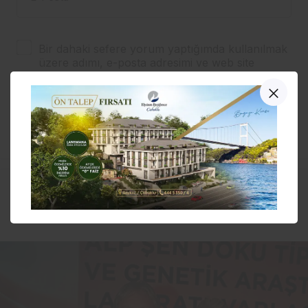
Bir dahaki sefere yorum yaptığımda kullanılmak
üzere adımı, e-posta adresimi ve web site
adresimi bu tarayıcıya kaydet.
YORUM GÖNDER
Şen’i Yalnız Bırakmadılar