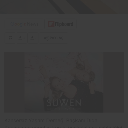
+
-
PAYLAŞ
Kansersiz Yaşam Derneği Başkanı Dida
Kaymaz ve yönetim kurulu üyelerinin ev sahipliğini