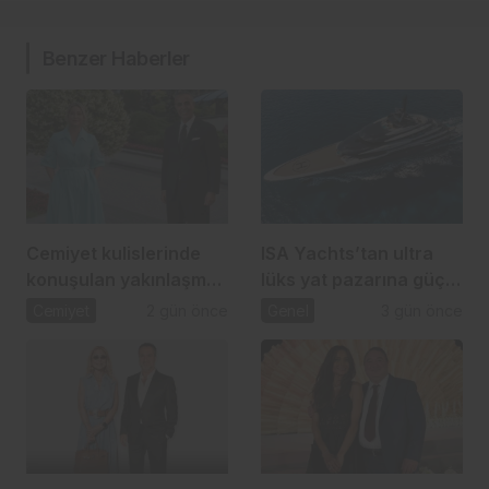
Benzer Haberler
Cemiyet kulislerinde
ISA Yachts’tan ultra
konuşulan yakınlaşma:
lüks yat pazarına güçlü
İpek Toplusoy ve
atılım
Cemiyet
2 gün önce
Genel
3 gün önce
Ahmet Arslan