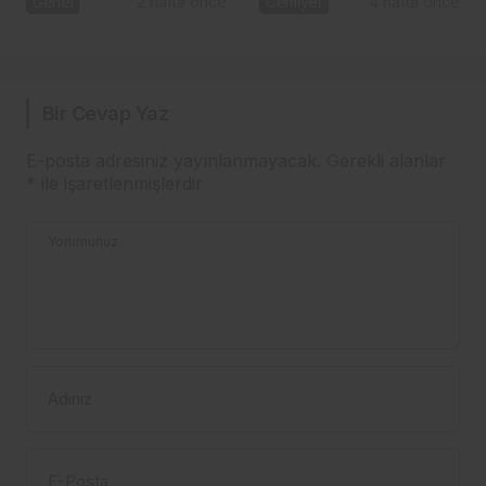
Genel
2 hafta önce
Cemiyet
4 hafta önce
Bir Cevap Yaz
E-posta adresiniz yayınlanmayacak.
Gerekli alanlar
*
ile işaretlenmişlerdir
Yorumunuz
Adınız
E-Posta