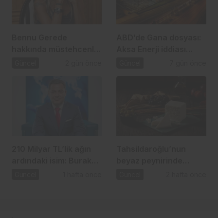
Bennu Gerede
ABD’de Gana dosyası:
hakkında müstehcenlik
Aksa Enerji iddiası
soruşturması
gündemde
Güncel
2 gün önce
Güncel
7 gün önce
210 Milyar TL’lik ağın
Tahsildaroğlu’nun
ardındaki isim: Burak
beyaz peynirinde
Başel
listeria tespit edildi:
Güncel
1 hafta önce
Güncel
2 hafta önce
Bakanlık toplatma
kararı aldı