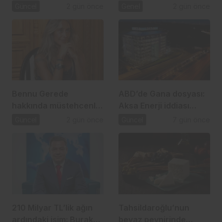
operasyonu: 2,5 Milyar
atılım
Güncel
2 gün önce
Genel
2 gün önce
TL’lik usulsüzlük iddiası
Bennu Gerede
ABD’de Gana dosyası:
hakkında müstehcenlik
Aksa Enerji iddiası
soruşturması
gündemde
Güncel
2 gün önce
Güncel
7 gün önce
210 Milyar TL’lik ağın
Tahsildaroğlu’nun
ardındaki isim: Burak
beyaz peynirinde