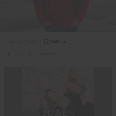
+
-
PAYLAŞ