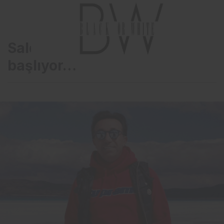
Salda Gölü’nde moda show
başlıyor…