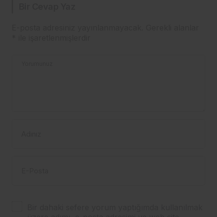
Bir Cevap Yaz
E-posta adresiniz yayınlanmayacak.
Gerekli alanlar
*
ile işaretlenmişlerdir
Yorumunuz
Adınız
E-Posta
Bir dahaki sefere yorum yaptığımda kullanılmak
üzere adımı, e-posta adresimi ve web site