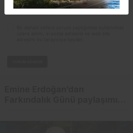
E-Posta
Bir dahaki sefere yorum yaptığımda kullanılmak
üzere adımı, e-posta adresimi ve web site
adresimi bu tarayıcıya kaydet.
YORUM GÖNDER
Emine Erdoğan’dan
Farkındalık Günü paylaşımı…