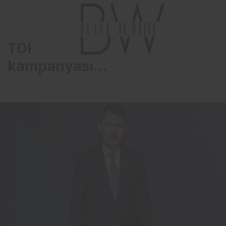
TOKİ’den yüzde 20 indirim
kampanyası…