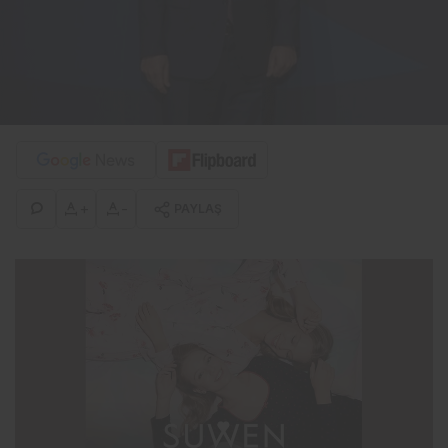
+
-
PAYLAŞ