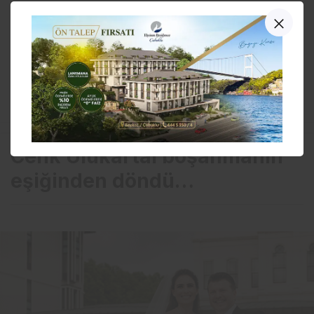
Bir dahaki sefere yorum yaptığımda kullanılmak
üzere adımı, e-posta adresimi ve web site
adresimi bu tarayıcıya kaydet.
YORUM GÖNDER
Cenk Ulukartal boşanmanın
eşiğinden döndü…