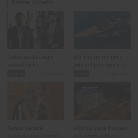
Benzer Haberler
Babacan Holding’e
ISA Yachts’tan ultra
vatandaşlık
lüks yat pazarına güçlü
operasyonu: 2,5 Milyar
atılım
Güncel
2 gün önce
Genel
2 gün önce
TL’lik usulsüzlük iddiası
Bennu Gerede
ABD’de Gana dosyası:
hakkında müstehcenlik
Aksa Enerji iddiası