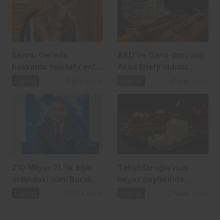
Bennu Gerede
ABD’de Gana dosyası:
hakkında müstehcenlik
Aksa Enerji iddiası
soruşturması
gündemde
Güncel
2 gün önce
Güncel
7 gün önce
210 Milyar TL’lik ağın
Tahsildaroğlu’nun
ardındaki isim: Burak
beyaz peynirinde
Başel
listeria tespit edildi:
Güncel
1 hafta önce
Güncel
2 hafta önce
Bakanlık toplatma
kararı aldı