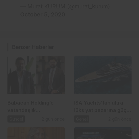
— Murat KURUM (@murat_kurum)
October 5, 2020
Benzer Haberler
Babacan Holding’e
ISA Yachts’tan ultra
vatandaşlık
lüks yat pazarına güçlü
operasyonu: 2,5 Milyar
atılım
Güncel
2 gün önce
Genel
2 gün önce
TL’lik usulsüzlük iddiası