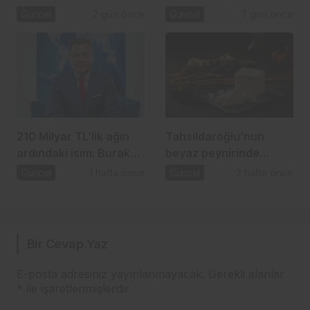
soruşturması
gündemde
Güncel
2 gün önce
Güncel
7 gün önce
210 Milyar TL’lik ağın
Tahsildaroğlu’nun
ardındaki isim: Burak
beyaz peynirinde
Başel
listeria tespit edildi:
Güncel
1 hafta önce
Güncel
2 hafta önce
Bakanlık toplatma
kararı aldı
Bir Cevap Yaz
E-posta adresiniz yayınlanmayacak.
Gerekli alanlar
*
ile işaretlenmişlerdir