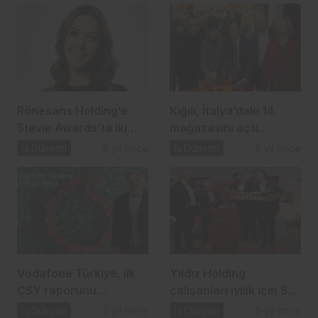
Rönesans Holding’e
Kiğılı, İtalya’daki 14.
Stevie Awards’ta iki
mağazasını açtı…
ödül…
İş Dünyası
5 yıl önce
İş Dünyası
5 yıl önce
Vodafone Türkiye, ilk
Yıldız Holding
ÇSY raporunu
çalışanları iyilik için 52
açıkladı…
milyon adım attı…
İş Dünyası
5 yıl önce
İş Dünyası
5 yıl önce