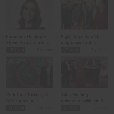
Rönesans Holding’e
Kiğılı, İtalya’daki 14.
Stevie Awards’ta iki
mağazasını açtı…
ödül…
İş Dünyası
5 yıl önce
İş Dünyası
5 yıl önce
Vodafone Türkiye, ilk
Yıldız Holding
ÇSY raporunu
çalışanları iyilik için 52
açıkladı…
milyon adım attı…
İş Dünyası
5 yıl önce
İş Dünyası
5 yıl önce