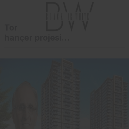
Torunlar’dan İstanbul’a çifte
hançer projesi…