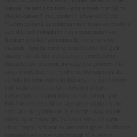
dışarıda daha fazla vakit geçirilebilecek müstakil,
bahçeli ve geniş balkonlu evlere talebin arttığına
dikkati çeken Timur, sözlerini şöyle sürdürdü:
“Evden çalışma uygulamasının artması ve özellikle
yurt dışı tatil imkanlarının azalması nedeniyle
Bodrum gibi tatil yörelerine ilgi de yine ivme
kazandı. Yeni tip corona virüs (Covid-19) gelir
düzeyinde etkilere yol açarken, yeni tüketici
ihtiyaçları beraberinde inovasyonu getiriyor. Nef
projelerinde bulunan Foldhome konseptimiz de
aslında bu yeni normalin ihtiyaçlarına yanıt veren
çok fazla unsuru, sosyal mesafeli yaşam
kültürünün kurallarını bünyesinde barındırıyor.
Foldhome konseptimiz sayesinde stüdyo daire
satın alan bir yatırımcımız, misafir odası, müzik
odası, spor odası gibi 24 farklı odayı da satın
almış oluyor. Katlanır ev anlamına gelen Foldhome
konseptiyle bir eve sığmayacak tüm odalar