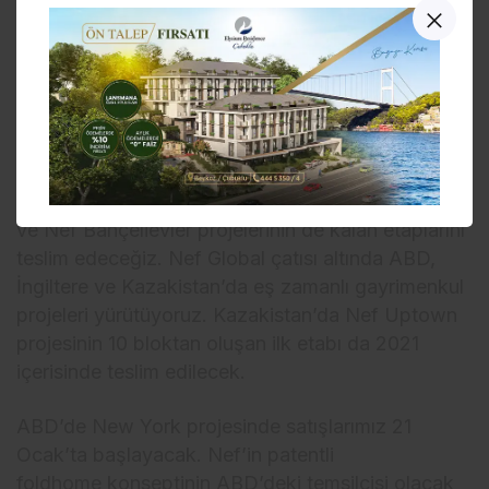
Timur, bu yıla ilişkin planlarından da bahsederek, şu
değerlendirmelerde bulundu:
“Bodrum’da Yalıkavak ve Gölköy’ün ardından
üçüncü proje olarak Hebil koyunda Nef Reserve
Hebil’i devreye alacağız. Yine
İstanbul’da Nef Reserve Kandilli projesinde Koru
Blokları’nı yakında satışa çıkacağız. Nef Reserve
Yalıkavak, Nef Reserve Gölköy
ve Nef Bahçelievler projelerinin de kalan etaplarını
teslim edeceğiz. Nef Global çatısı altında ABD,
İngiltere ve Kazakistan’da eş zamanlı gayrimenkul
projeleri yürütüyoruz. Kazakistan’da Nef Uptown
projesinin 10 bloktan oluşan ilk etabı da 2021
içerisinde teslim edilecek.
ABD’de New York projesinde satışlarımız 21
Ocak’ta başlayacak. Nef’in patentli
foldhome konseptinin ABD’deki temsilcisi olacak