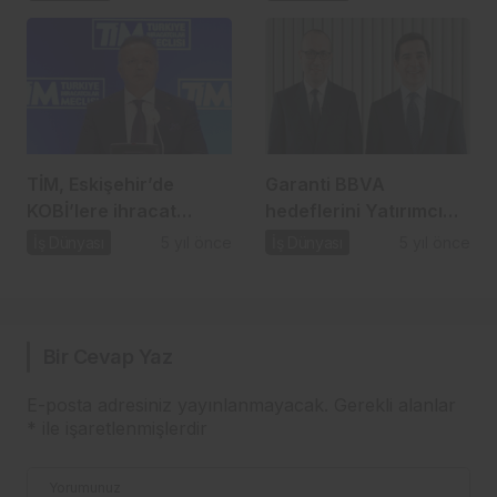
TİM, Eskişehir’de
Garanti BBVA
KOBİ’lere ihracat
hedeflerini Yatırımcı
seferberliği başlattı…
Günü’nde paylaştı…
İş Dünyası
5 yıl önce
İş Dünyası
5 yıl önce
Bir Cevap Yaz
E-posta adresiniz yayınlanmayacak.
Gerekli alanlar
*
ile işaretlenmişlerdir
Yorumunuz