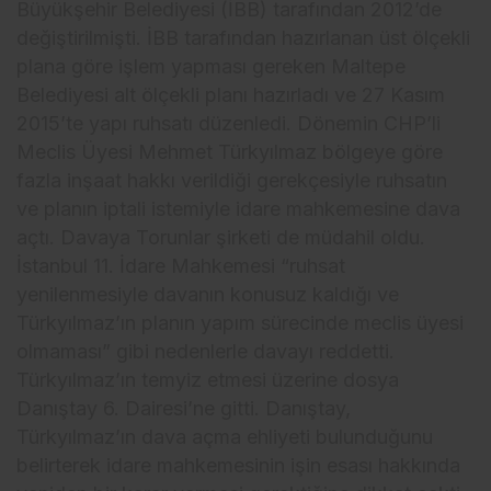
Büyükşehir Belediyesi (İBB) tarafından 2012’de
değiştirilmişti. İBB tarafından hazırlanan üst ölçekli
plana göre işlem yapması gereken Maltepe
Belediyesi alt ölçekli planı hazırladı ve 27 Kasım
2015’te yapı ruhsatı düzenledi. Dönemin CHP’li
Meclis Üyesi Mehmet Türkyılmaz bölgeye göre
fazla inşaat hakkı verildiği gerekçesiyle ruhsatın
ve planın iptali istemiyle idare mahkemesine dava
açtı. Davaya Torunlar şirketi de müdahil oldu.
İstanbul 11. İdare Mahkemesi “ruhsat
yenilenmesiyle davanın konusuz kaldığı ve
Türkyılmaz’ın planın yapım sürecinde meclis üyesi
olmaması” gibi nedenlerle davayı reddetti.
Türkyılmaz’ın temyiz etmesi üzerine dosya
Danıştay 6. Dairesi’ne gitti. Danıştay,
Türkyılmaz’ın dava açma ehliyeti bulunduğunu
belirterek idare mahkemesinin işin esası hakkında