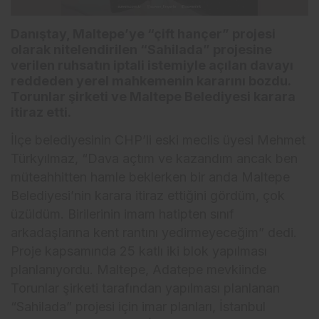
Danıştay, Maltepe’ye “çift hançer” projesi
olarak nitelendirilen “Sahilada” projesine
verilen ruhsatın iptali istemiyle açılan davayı
reddeden yerel mahkemenin kararını bozdu.
Torunlar şirketi ve Maltepe Belediyesi karara
itiraz etti.
İlçe belediyesinin CHP’li eski meclis üyesi Mehmet
Türkyılmaz, “Dava açtım ve kazandım ancak ben
müteahhitten hamle beklerken bir anda Maltepe
Belediyesi’nin karara itiraz ettiğini gördüm, çok
üzüldüm. Birilerinin imam hatipten sınıf
arkadaşlarına kent rantını yedirmeyeceğim” dedi.
Proje kapsamında 25 katlı iki blok yapılması
planlanıyordu. Maltepe, Adatepe mevkiinde
Torunlar şirketi tarafından yapılması planlanan
“Sahilada” projesi için imar planları, İstanbul