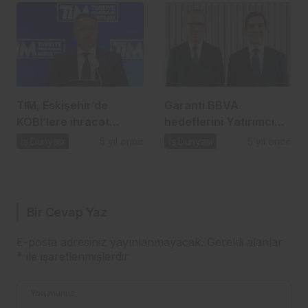
TİM, Eskişehir’de
Garanti BBVA
KOBİ’lere ihracat
hedeflerini Yatırımcı
seferberliği başlattı…
Günü’nde paylaştı…
İş Dünyası
5 yıl önce
İş Dünyası
5 yıl önce
Bir Cevap Yaz
E-posta adresiniz yayınlanmayacak.
Gerekli alanlar
*
ile işaretlenmişlerdir
Yorumunuz