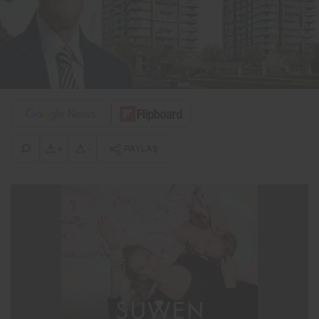
+
-
PAYLAŞ