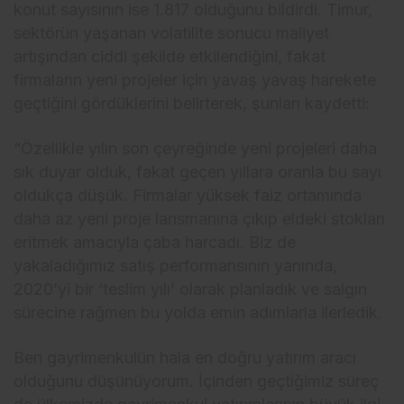
konut sayısının ise 1.817 olduğunu bildirdi. Timur,
sektörün yaşanan volatilite sonucu maliyet
artışından ciddi şekilde etkilendiğini, fakat
firmaların yeni projeler için yavaş yavaş harekete
geçtiğini gördüklerini belirterek, şunları kaydetti:
“Özellikle yılın son çeyreğinde yeni projeleri daha
sık duyar olduk, fakat geçen yıllara oranla bu sayı
oldukça düşük. Firmalar yüksek faiz ortamında
daha az yeni proje lansmanına çıkıp eldeki stokları
eritmek amacıyla çaba harcadı. Biz de
yakaladığımız satış performansının yanında,
2020’yi bir ‘teslim yılı’ olarak planladık ve salgın
sürecine rağmen bu yolda emin adımlarla ilerledik.
Ben gayrimenkulün hala en doğru yatırım aracı
olduğunu düşünüyorum. İçinden geçtiğimiz süreç