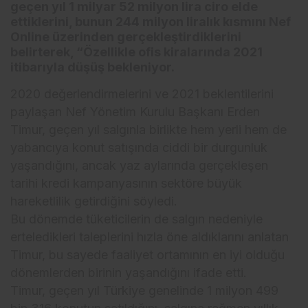
geçen yıl 1 milyar 52 milyon lira ciro elde
ettiklerini, bunun 244 milyon liralık kısmını Nef
Online üzerinden gerçekleştirdiklerini
belirterek, “Özellikle ofis kiralarında 2021
itibarıyla düşüş bekleniyor.
2020 değerlendirmelerini ve 2021 beklentilerini
paylaşan Nef Yönetim Kurulu Başkanı Erden
Timur, geçen yıl salgınla birlikte hem yerli hem de
yabancıya konut satışında ciddi bir durgunluk
yaşandığını, ancak yaz aylarında gerçekleşen
tarihi kredi kampanyasının sektöre büyük
hareketlilik getirdiğini söyledi.
Bu dönemde tüketicilerin de salgın nedeniyle
erteledikleri taleplerini hızla öne aldıklarını anlatan
Timur, bu sayede faaliyet ortamının en iyi olduğu
dönemlerden birinin yaşandığını ifade etti.
Timur, geçen yıl Türkiye genelinde 1 milyon 499