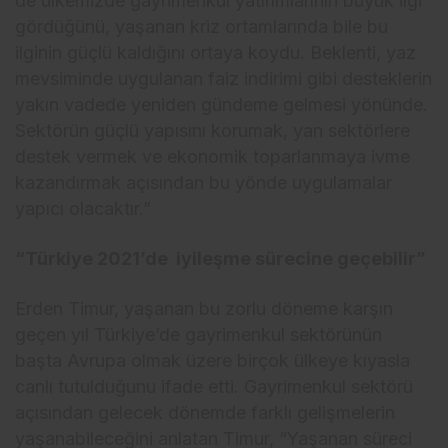
de ülkemizde gayrimenkul yatırımlarının büyük ilgi
gördüğünü, yaşanan kriz ortamlarında bile bu
ilginin güçlü kaldığını ortaya koydu. Beklenti, yaz
mevsiminde uygulanan faiz indirimi gibi desteklerin
yakın vadede yeniden gündeme gelmesi yönünde.
Sektörün güçlü yapısını korumak, yan sektörlere
destek vermek ve ekonomik toparlanmaya ivme
kazandırmak açısından bu yönde uygulamalar
yapıcı olacaktır.”
“Türkiye 2021’de iyileşme sürecine geçebilir”
Erden Timur, yaşanan bu zorlu döneme karşın
geçen yıl Türkiye’de gayrimenkul sektörünün
başta Avrupa olmak üzere birçok ülkeye kıyasla
canlı tutulduğunu ifade etti. Gayrimenkul sektörü
açısından gelecek dönemde farklı gelişmelerin
yaşanabileceğini anlatan Timur, “Yaşanan süreci