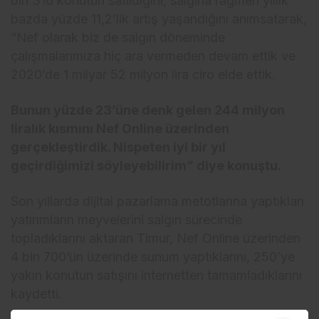
bin 316 konutun satıldığını, salgına rağmen yıllık
bazda yüzde 11,2’lik artış yaşandığını anımsatarak,
“Nef olarak biz de salgın döneminde
çalışmalarımıza hiç ara vermeden devam ettik ve
2020’de 1 milyar 52 milyon lira ciro elde ettik.
Bunun yüzde 23’üne denk gelen 244 milyon
liralık kısmını Nef Online üzerinden
gerçekleştirdik. Nispeten iyi bir yıl
geçirdiğimizi söyleyebilirim” diye konuştu.
Son yıllarda dijital pazarlama metotlarına yaptıkları
yatırımların meyvelerini salgın sürecinde
topladıklarını aktaran Timur, Nef Online üzerinden
4 bin 700’ün üzerinde sunum yaptıklarını, 250’ye
yakın konutun satışını internetten tamamladıklarını
kaydetti.