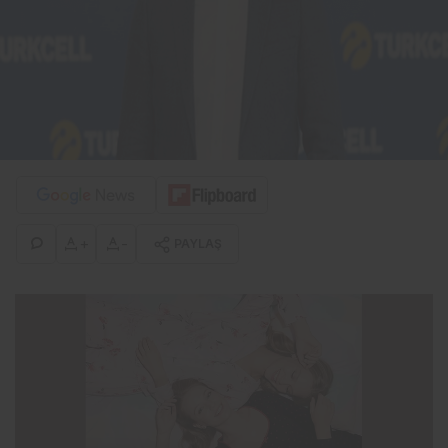
+
-
PAYLAŞ