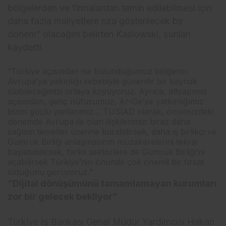
bölgelerden ve firmalardan temin edilebilmesi için
daha fazla maliyetlere rıza gösterilecek bir
dönem” olacağını belirten Kaslowski, şunları
kaydetti.
“Türkiye açısından ise bulunduğumuz bölgenin
Avrupa’ya yakınlığı sebebiyle güvenilir bir kaynak
olabileceğimizi ortaya koyuyoruz. Ayrıca, altyapımız
açısından, genç nüfusumuz, Ar-Ge’ye yatkınlığımız
bizim güçlü yanlarımız… TÜSİAD olarak, önümüzdeki
dönemde Avrupa ile olan ilişkilerimizi biraz daha
sağlam temeller üzerine kurabilirsek, daha iş birlikçi ve
Gümrük Birliği anlaşmasının müzakerelerini tekrar
başlatabilirsek, farklı sektörlere de Gümrük Birliği’ni
açabilirsek Türkiye’nin önünde çok önemli bir fırsat
olduğunu görüyoruz.”
“Dijital dönüşümünü tamamlamayan kurumları
zor bir gelecek bekliyor”
Türkiye İş Bankası Genel Müdür Yardımcısı Hakan