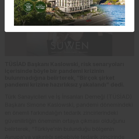
TÜSİAD Başkanı Kaslowski, risk senaryoları
içerisinde böyle bir pandemi krizinin
bulunmadığına belirterek, “Birçok şirket
pandemi krizine hazırlıksız yakalandı” dedi.
Türk Sanayicileri ve İş İnsanları Derneği (TÜSİAD)
Başkanı Simone Kaslowski, pandemi dönemindeki
en önemli farkındalığın tedarik zincirlerindeki
güvenilirliğin öneminin ortaya çıkması olduğunu
belirterek, “Türkiye’nin bulunduğu bölgenin
Avrupa’ya yakınlığı sebebiyle tedarik zincirinde