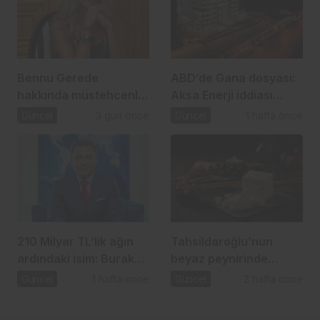
Bennu Gerede
ABD’de Gana dosyası:
hakkında müstehcenlik
Aksa Enerji iddiası
soruşturması
gündemde
Güncel
3 gün önce
Güncel
1 hafta önce
210 Milyar TL’lik ağın
Tahsildaroğlu’nun
ardındaki isim: Burak
beyaz peynirinde
Başel
listeria tespit edildi:
Güncel
1 hafta önce
Güncel
2 hafta önce
Bakanlık toplatma
kararı aldı