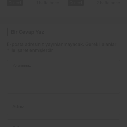
Başel
listeria tespit edildi:
Güncel
1 hafta önce
Güncel
2 hafta önce
Bakanlık toplatma
kararı aldı
Bir Cevap Yaz
E-posta adresiniz yayınlanmayacak.
Gerekli alanlar
*
ile işaretlenmişlerdir
Yorumunuz
Adınız