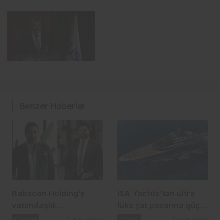
Benzer Haberler
Babacan Holding’e
ISA Yachts’tan ultra
vatandaşlık
lüks yat pazarına güçlü
operasyonu: 2,5 Milyar
atılım
Güncel
3 gün önce
Genel
3 gün önce