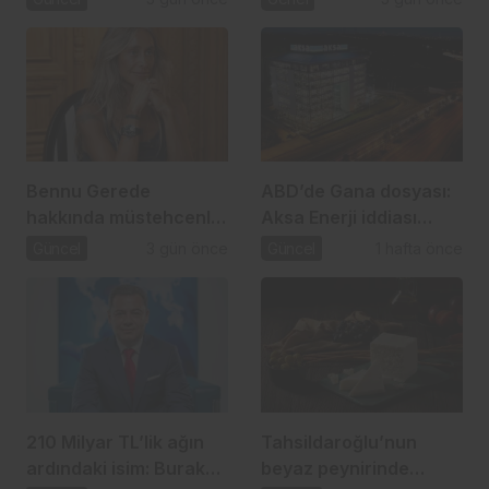
TL’lik usulsüzlük iddiası
Bennu Gerede
ABD’de Gana dosyası:
hakkında müstehcenlik
Aksa Enerji iddiası
soruşturması
gündemde
Güncel
3 gün önce
Güncel
1 hafta önce
210 Milyar TL’lik ağın
Tahsildaroğlu’nun
ardındaki isim: Burak
beyaz peynirinde