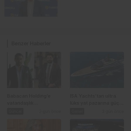
Benzer Haberler
Babacan Holding’e
ISA Yachts’tan ultra
vatandaşlık
lüks yat pazarına güçlü
operasyonu: 2,5 Milyar
atılım
Güncel
3 gün önce
Genel
3 gün önce
TL’lik usulsüzlük iddiası