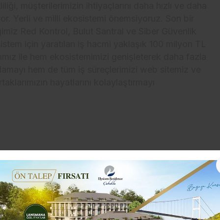
liği, müşterilerimizin ihtiyaçlarını daha hızlı ve daha
or. Yerli ve milli ekosistemi önemsiyoruz. Son bir
iğimiz Red Kontrol, Bulut Santral ve Siber Güvenlik
tem için yaratılan iş hacmi yaklaşık 100 milyon TL
ız ile hem ekosistemimizi genişleterek daha fazla
amayı hem de tüm iş süreçlerimizi web sitemiz ve
rtaklarımızın hayatlarını kolaylaştırmayı