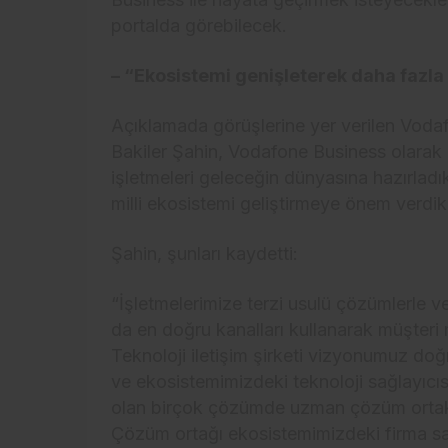
portalda görebilecek.
– “Ekosistemi genişleterek daha fazl
Açıklamada görüşlerine yer verilen Voda
Bakiler Şahin, Vodafone Business olarak 
işletmeleri geleceğin dünyasına hazırladıkl
milli ekosistemi geliştirmeye önem verdikl
Şahin, şunları kaydetti:
“İşletmelerimize terzi usulü çözümlerle ve
da en doğru kanalları kullanarak müşteri
Teknoloji iletişim şirketi vizyonumuz d
ve ekosistemimizdeki teknoloji sağlayıcısı
olan birçok çözümde uzman çözüm ortaklar
Çözüm ortağı ekosistemimizdeki firma sa