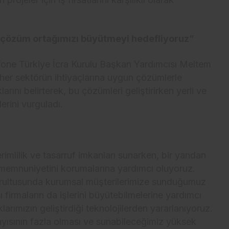
a çözüm ortağımızı büyütmeyi hedefliyoruz”
fone Türkiye İcra Kurulu Başkan Yardımcısı Meltem
her sektörün ihtiyaçlarına uygun çözümlerle
arını belirterek, bu çözümleri geliştirirken yerli ve
erini vurguladı.
rimlilik ve tasarruf imkanları sunarken, bir yandan
 memnuniyetini korumalarına yardımcı oluyoruz.
oğrultusunda kurumsal müşterilerimize sunduğumuz
 firmaların da işlerini büyütebilmelerine yardımcı
ımızın geliştirdiği teknolojilerden yararlanıyoruz.
yısının fazla olması ve sunabileceğimiz yüksek