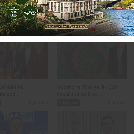
lya’daki 14.
Vodafone Türkiye, ilk ÇSY
nı açtı…
raporunu açıkladı…
5 yıl önce
İş Dünyası
5 yıl önce