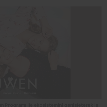
Programı ile ekosistemini genişleterek iş