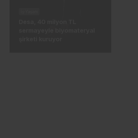
İş-Yaşam
İş-Ya
Desa, 40 milyon TL
Tür
sermayeyle biyomateryal
mily
şirketi kuruyor
ham