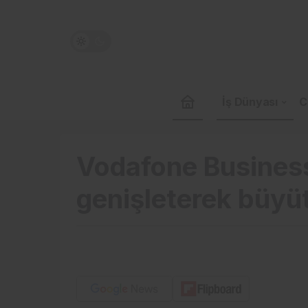
İş Dünyası
C
Vodafone Busines
genişleterek büyü