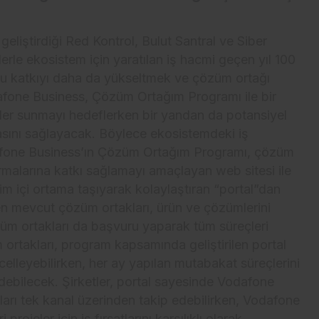
İş-Yaşam
eliştirdiği Red Kontrol, Bulut Santral ve Siber
Erdemir’den güçlü bilanço:
le ekosistem için yaratılan iş hacmi geçen yıl 100
İlk yarıda 8,9 milyar TL net
 bu katkıyı daha da yükseltmek ve çözüm ortağı
kâr
odafone Business, Çözüm Ortağım Programı ile bir
er sunmayı hedeflerken bir yandan da potansiyel
asını sağlayacak. Böylece ekosistemdeki iş
dafone Business’ın Çözüm Ortağım Programı, çözüm
 artırmalarına katkı sağlamayı amaçlayan web sitesi ile
rim içi ortama taşıyarak kolaylaştıran “portal”dan
den mevcut çözüm ortakları, ürün ve çözümlerini
züm ortakları da başvuru yaparak tüm süreçleri
rtakları, program kapsamında geliştirilen portal
ncelleyebilirken, her ay yapılan mutabakat süreçlerini
debilecek. Şirketler, portal sayesinde Vodafone
arı tek kanal üzerinden takip edebilirken, Vodafone
rojeler için iş fırsatlarını karşılıklı olarak