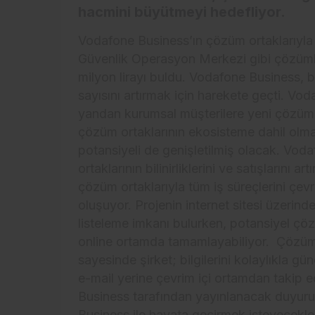
hacmini büyütmeyi hedefliyor.
Vodafone Business’ın çözüm ortaklarıyla g
Güvenlik Operasyon Merkezi gibi çözümler
milyon lirayı buldu. Vodafone Business,
sayısını artırmak için harekete geçti. V
yandan kurumsal müşterilere yeni çözüml
çözüm ortaklarının ekosisteme dahil olm
potansiyeli de genişletilmiş olacak. Vo
ortaklarının bilinirliklerini ve satışlarını
çözüm ortaklarıyla tüm iş süreçlerini çev
oluşuyor. Projenin internet sitesi üzerin
listeleme imkanı bulurken, potansiyel çö
online ortamda tamamlayabiliyor. Çözüm o
sayesinde şirket; bilgilerini kolaylıkla gü
e-mail yerine çevrim içi ortamdan takip e
Business tarafından yayınlanacak duyurul
Business ile hayata geçirmek isteyecekleri p