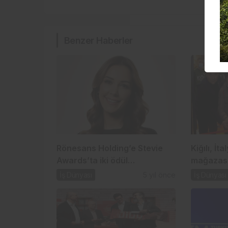
Benzer Haberler
Rönesans Holding’e Stevie
Kiğılı, İta
Awards’ta iki ödül…
mağazası
İş Dünyası
5 yıl önce
İş Dünyası