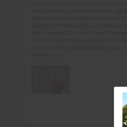
kalitedeki çözümlerin ve hizmetlerin çeşitli
etkili şekilde karşılamamıza olanak sağlıy
yılda yerli çözüm ortaklarımızla geliştird
Operasyon Merkezi gibi çözümlerle ekosis
oldu. Vodafone Çözüm Ortağım Programım
çözüm ortağımızın büyümesine katkı sağl
portal üzerinden dijitalleştirerek çözüm o
hedefliyoruz.”