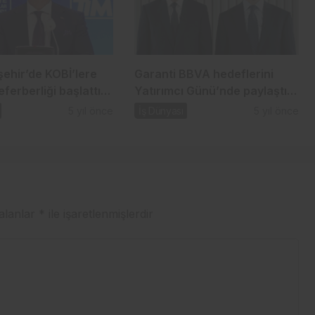
şehir’de KOBİ’lere
Garanti BBVA hedeflerini
eferberliği başlattı…
Yatırımcı Günü’nde paylaştı…
5 yıl önce
İş Dünyası
5 yıl önce
 alanlar
*
ile işaretlenmişlerdir