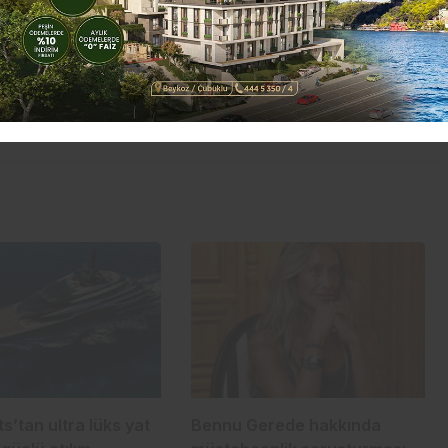
s’tan ultra lüks yat
Bennu Gerede hakkında