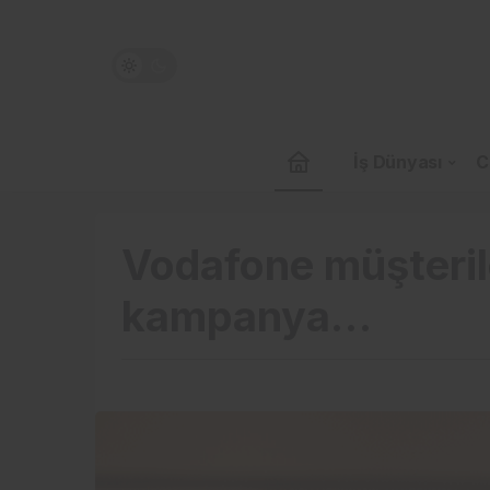
İş Dünyası
C
Vodafone müşterile
kampanya…