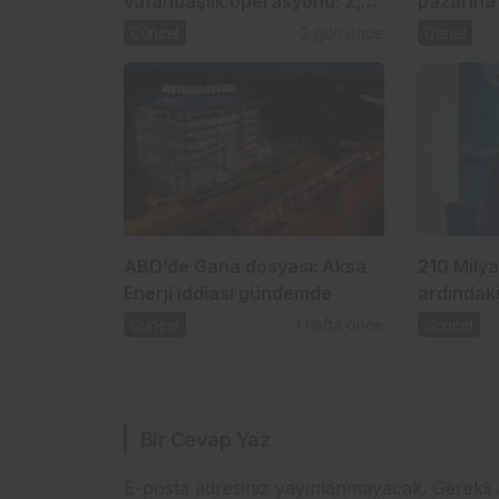
vatandaşlık operasyonu: 2,5
pazarına 
Milyar TL’lik usulsüzlük
Güncel
2 gün önce
Genel
iddiası
ABD’de Gana dosyası: Aksa
210 Milya
Enerji iddiası gündemde
ardındaki
Güncel
1 hafta önce
Güncel
Bir Cevap Yaz
E-posta adresiniz yayınlanmayacak.
Gerekli