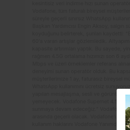
kesintisiz veri indirme hızı sunan opera
Vodafone, tüm faturalı bireysel müşterileri
süreyle geçerli sınırsız WhatsApp kullan
Başkan Yardımcısı Engin Aksoy, salgın sü
koyduğunu belirterek, şunları kaydetti: 
60’a varan artışlar gözlemledik. Altyapımız
kapasite artırımları yaptık. Bu sayede, y
rağmen 4.5G ortalama hızımızı son 6 ayda
Mbps ve üzeri örneklemler referans alına
deneyimi sunan operatör olduk. Bu kapsam
müşterilerimize 1 ay, faturasız bireysel mü
WhatsApp kullanımını ücretsiz sunuyor
yapılan mesajlaşma, sesli ve görüntülü k
yemeyecek. Vodafone Supernet 4.5G ile mü
sunmaya devam edeceğiz.” Vodafone’un y
arasında geçerli olacak. Vodafone’un tüm
kullanım haklarını Vodafone Yanımda uygu