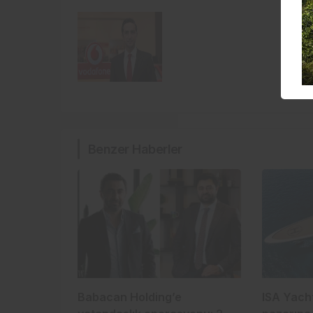
Benzer Haberler
Babacan Holding’e
ISA Yacht