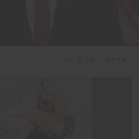
İş-Yaşam
Erdemir’den güçlü bilanço:
İlk yarıda 8,9 milyar TL net
kâr
+
-
PAYLAŞ