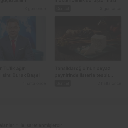
güçlü atılım
müstehcenlik soruşturması
3 gün önce
Güncel
3 gün önce
r TL’lik ağın
Tahsildaroğlu’nun beyaz
 isim: Burak Başel
peynirinde listeria tespit
edildi: Bakanlık toplatma
1 hafta önce
Güncel
2 hafta önce
kararı aldı
 alanlar
*
ile işaretlenmişlerdir