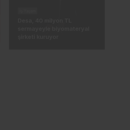
İş-Yaşam
İş-Ya
Desa, 40 milyon TL
Tür
sermayeyle biyomateryal
mily
şirketi kuruyor
ham