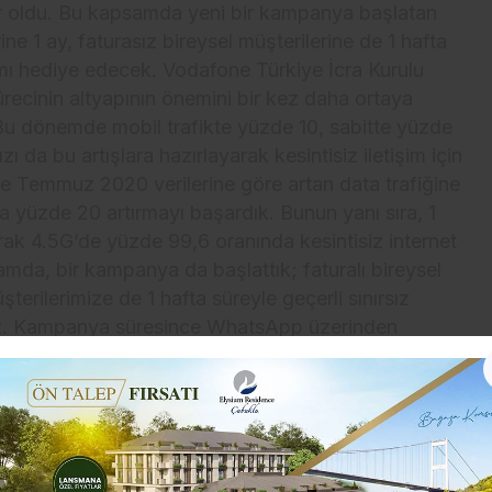
tör oldu. Bu kapsamda yeni bir kampanya başlatan
ne 1 ay, faturasız bireysel müşterilerine de 1 hafta
ımı hediye edecek. Vodafone Türkiye İcra Kurulu
recinin altyapının önemini bir kez daha ortaya
“Bu dönemde mobil trafikte yüzde 10, sabitte yüzde
ı da bu artışlara hazırlayarak kesintisiz iletişim için
ine Temmuz 2020 verilerine göre artan data trafiğine
 yüzde 20 artırmayı başardık. Bunun yanı sıra, 1
rak 4.5G’de yüzde 99,6 oranında kesintisiz internet
da, bir kampanya da başlattık; faturalı bireysel
şterilerimize de 1 hafta süreyle geçerli sınırsız
uz. Kampanya süresince WhatsApp üzerinden
onuşmalar müşterilerimizin internetinden
şterilerimize kesintisiz ve kaliteli hizmet
eni kampanyası 20 Ağustos-20 Eylül tarihleri
 bireysel müşterileri bu tarihler arasında kampanya
laması üzerinden aktif hale getirebilecek.