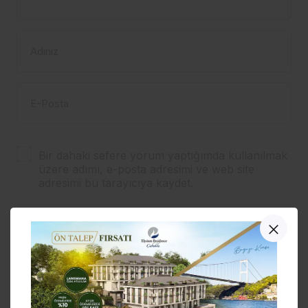
Adınız
E-Posta
Bir dahaki sefere yorum yaptığımda kullanılmak
üzere adımı, e-posta adresimi ve web site
adresimi bu tarayıcıya kaydet.
YORUM GÖNDER
Hisarcıklıoğlu’ndan şirketlere: