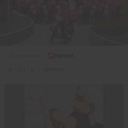
+
-
PAYLAŞ