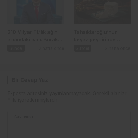
210 Milyar TL’lik ağın
Tahsildaroğlu’nun
ardındaki isim: Burak
beyaz peynirinde
Başel
listeria tespit edildi:
Güncel
2 hafta önce
Güncel
2 hafta önce
Bakanlık toplatma
kararı aldı
Bir Cevap Yaz
E-posta adresiniz yayınlanmayacak.
Gerekli alanlar
*
ile işaretlenmişlerdir
Yorumunuz