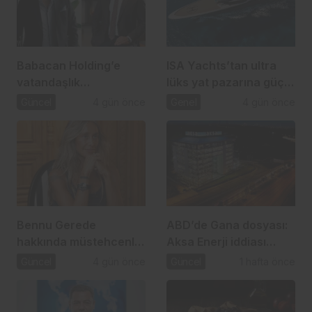
Babacan Holding’e
ISA Yachts’tan ultra
vatandaşlık
lüks yat pazarına güçlü
operasyonu: 2,5 Milyar
atılım
Güncel
4 gün önce
Genel
4 gün önce
TL’lik usulsüzlük iddiası
Bennu Gerede
ABD’de Gana dosyası:
hakkında müstehcenlik
Aksa Enerji iddiası
soruşturması
gündemde
Güncel
4 gün önce
Güncel
1 hafta önce