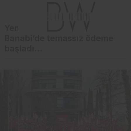
Yemeksepeti’nde ve
Banabi’de temassız ödeme
başladı…