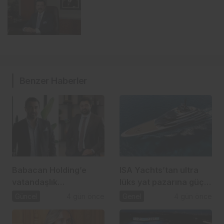
Benzer Haberler
Babacan Holding’e
ISA Yachts’tan ultra
vatandaşlık
lüks yat pazarına güçlü
operasyonu: 2,5 Milyar
atılım
Güncel
4 gün önce
Genel
4 gün önce
TL’lik usulsüzlük iddiası