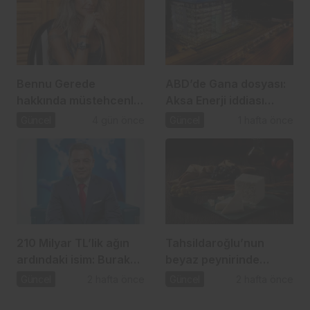
Bennu Gerede
ABD’de Gana dosyası:
hakkında müstehcenlik
Aksa Enerji iddiası
soruşturması
gündemde
Güncel
4 gün önce
Güncel
1 hafta önce
210 Milyar TL’lik ağın
Tahsildaroğlu’nun
ardındaki isim: Burak
beyaz peynirinde
Başel
listeria tespit edildi:
Güncel
2 hafta önce
Güncel
2 hafta önce
Bakanlık toplatma
kararı aldı