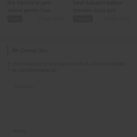
ISA Yachts’ın yeni
Sevil Sabancı kalbini
amiral gemisi Sea
yeniden aşka açtı
Raider X denize indi
Genel
2 hafta önce
Cemiyet
4 hafta önce
Bir Cevap Yaz
E-posta adresiniz yayınlanmayacak.
Gerekli alanlar
*
ile işaretlenmişlerdir
Yorumunuz
Adınız