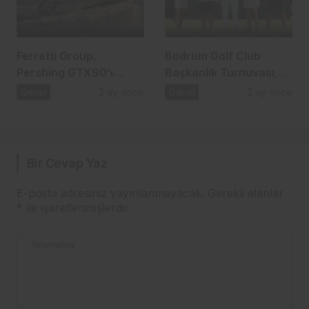
Ferretti Group,
Bodrum Golf Club
Pershing GTX90’ı
Başkanlık Turnuvası,
tanıttı
golf tutkunlarını bir
Genel
2 ay önce
Genel
2 ay önce
araya getirdi
Bir Cevap Yaz
E-posta adresiniz yayınlanmayacak.
Gerekli alanlar
*
ile işaretlenmişlerdir
Yorumunuz