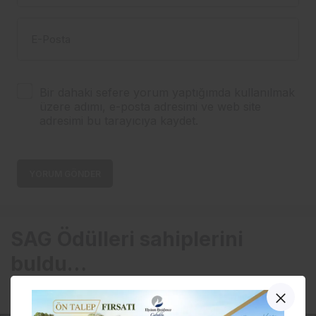
E-Posta
Bir dahaki sefere yorum yaptığımda kullanılmak
üzere adımı, e-posta adresimi ve web site
adresimi bu tarayıcıya kaydet.
YORUM GÖNDER
SAG Ödülleri sahiplerini
buldu…