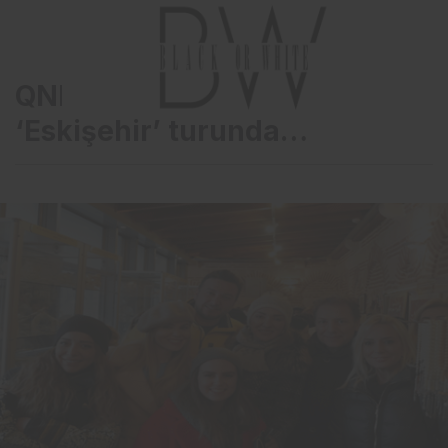
QNB Finansbank ile ünlüler
‘Eskişehir’ turunda…