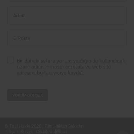
Adınız
E-Posta
Bir dahaki sefere yorum yaptığımda kullanılmak
üzere adımı, e-posta adresimi ve web site
adresimi bu tarayıcıya kaydet.
YORUM GÖNDER
© Telif Hakkı 2026, Tüm Hakları Saklıdır
İletişim
Künye
Gizlilik politikası