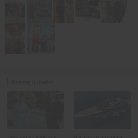
Benzer Haberler
Cemiyet kulislerinde
ISA Yachts’tan ultra