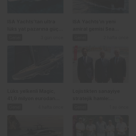
ISA Yachts’tan ultra
ISA Yachts’ın yeni
lüks yat pazarına güçlü
amiral gemisi Sea
atılım
Raider X denize indi
Genel
3 gün önce
Genel
2 hafta önce
Lüks yelkenli Magic,
Lojistikten sanayiye
41,9 milyon eurodan
stratejik hamle:
yeni alıcısını bekliyor
Başakşehir – Nakkaş
Genel
4 hafta önce
Genel
1 ay önce
Projesi