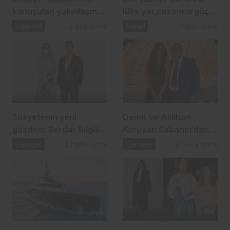
konuşulan yakınlaşma:
lüks yat pazarına güçlü
İpek Toplusoy ve
atılım
Cemiyet
2 gün önce
Genel
3 gün önce
Ahmet Arslan
Sosyetenin yeni
Demir ve Aslıhan
gözdesi: Serdar Bilgili
Koruyan Sabancı’dan
ve Melis Çiftçi aşkı
24 yıllık aşka romantik
Cemiyet
2 hafta önce
Cemiyet
2 hafta önce
kutlama