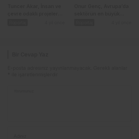
Tuncer Akar, İnsan ve
Onur Genç, Avrupa’da
çevre odaklı projeler
sektörün en büyük
tasarlıyoruz
sorunu enflasyon
Röportaj
4 yıl önce
Röportaj
4 yıl önce
Bir Cevap Yaz
E-posta adresiniz yayınlanmayacak.
Gerekli alanlar
*
ile işaretlenmişlerdir
Yorumunuz
Adınız