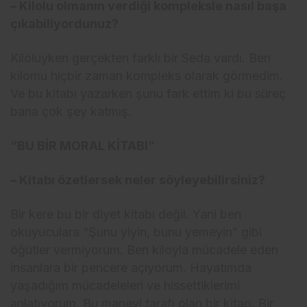
– Kilolu olmanın verdiği kompleksle nasıl başa
çıkabiliyordunuz?
Kiloluyken gerçekten farklı bir Seda vardı. Ben
kilomu hiçbir zaman kompleks olarak görmedim.
Ve bu kitabı yazarken şunu fark ettim ki bu süreç
bana çok şey katmış.
“BU BİR MORAL KİTABI”
– Kitabı özetlersek neler söyleyebilirsiniz?
Bir kere bu bir diyet kitabı değil. Yani ben
okuyuculara “Şunu yiyin, bunu yemeyin” gibi
öğütler vermiyorum. Ben kiloyla mücadele eden
insanlara bir pencere açıyorum. Hayatımda
yaşadığım mücadeleleri ve hissettiklerimi
anlatıyorum. Bu manevi tarafı olan bir kitap. Bir