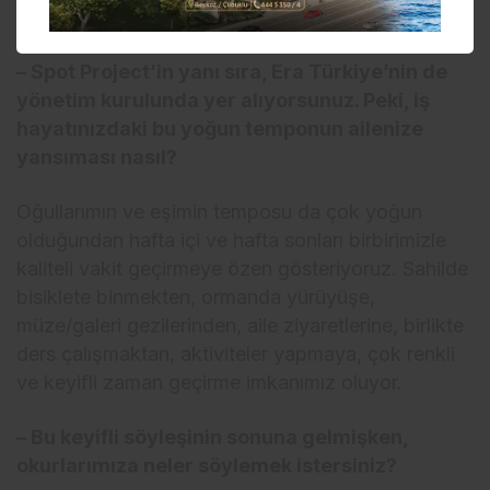
GÖSTERİYORUZ”
– Spot Project’in yanı sıra, Era Türkiye’nin de
yönetim kurulunda yer alıyorsunuz. Peki, iş
hayatınızdaki bu yoğun temponun ailenize
yansıması nasıl?
Oğullarımın ve eşimin temposu da çok yoğun
olduğundan hafta içi ve hafta sonları birbirimizle
kaliteli vakit geçirmeye özen gösteriyoruz. Sahilde
bisiklete binmekten, ormanda yürüyüşe,
müze/galeri gezilerinden, aile ziyaretlerine, birlikte
ders çalışmaktan, aktiviteler yapmaya, çok renkli
ve keyifli zaman geçirme imkanımız oluyor.
– Bu keyifli söyleşinin sonuna gelmişken,
okurlarımıza neler söylemek istersiniz?