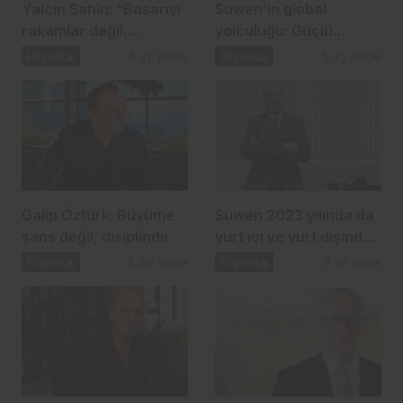
Yalçın Şahin: “Başarıyı
Suwen’in global
rakamlar değil,
yolculuğu: Güçlü
arkanızda bıraktığınız
marka, stratejik
Röportaj
4 ay önce
Röportaj
5 ay önce
güven belirler”
büyüme
Galip Öztürk: Büyüme
Suwen 2023 yılında da
şans değil, disiplindir
yurt içi ve yurt dışında
büyümeye devam
Röportaj
8 ay önce
Röportaj
3 yıl önce
edecek