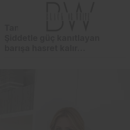
Tansa Mermerci Ekşioğlu,
Şiddetle güç kanıtlayan
barışa hasret kalır…