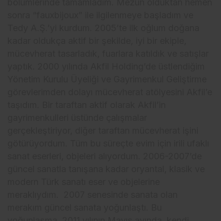
bölümlerinde tamamladım. Mezun olduktan hemen
sonra “fauxbijoux” ile ilgilenmeye başladım ve
Tedy A.Ş.’yi kurdum. 2005’te ilk oğlum doğana
kadar oldukça aktif bir şekilde, iyi bir ekiple,
mücevherat tasarladık, fuarlara katıldık ve satışlar
yaptık. 2000 yılında Akfil Holding’de üstlendiğim
Yönetim Kurulu Üyeliği ve Gayrimenkul Geliştirme
görevlerimden dolayı mücevherat atölyesini Akfil’e
taşıdım. Bir taraftan aktif olarak Akfil’in
gayrimenkulleri üstünde çalışmalar
gerçekleştiriyor, diğer taraftan mücevherat işini
götürüyordum. Tüm bu süreçte evim için irili ufaklı
sanat eserleri, objeleri alıyordum. 2006-2007’de
güncel sanatla tanışana kadar oryantal, klasik ve
modern Türk sanatı eser ve objelerine
meraklıydım. 2007 senesinde sanata olan
merakım güncel sanata yoğunlaştı. Bu
yoğunlaşma, 2011 yılının Mayıs ayında, kendi