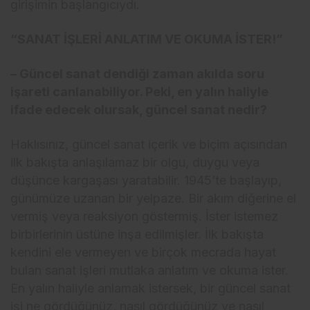
girişimin başlangıcıydı.
“SANAT İŞLERİ ANLATIM VE OKUMA İSTER!”
– Güncel sanat dendiği zaman akılda soru
işareti canlanabiliyor. Peki, en yalın haliyle
ifade edecek olursak, güncel sanat nedir?
Haklısınız, güncel sanat içerik ve biçim açısından
ilk bakışta anlaşılamaz bir olgu, duygu veya
düşünce kargaşası yaratabilir. 1945’te başlayıp,
günümüze uzanan bir yelpaze. Bir akım diğerine el
vermiş veya reaksiyon göstermiş. İster istemez
birbirlerinin üstüne inşa edilmişler. İlk bakışta
kendini ele vermeyen ve birçok mecrada hayat
bulan sanat işleri mutlaka anlatım ve okuma ister.
En yalın haliyle anlamak istersek, bir güncel sanat
işi ne gördüğünüz, nasıl gördüğünüz ve nasıl