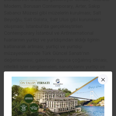
Modern, Borusan Contemporary, Arter, Sakıp
Sabancı Müzesi gibi müzelerin kurulması; Salt
Beyoğlu, Salt Galata, Salt Ulus gibi kurumların
oluşması; İstanbul’da gerçekleştirilen
Contemporary İstanbul ve ArtInternational
fuarlarının yurtiçi ve yurtdışından aldığı ilginin
katlanarak artması; yurtiçi ve yurtdışı
müzayedelerinde Türk Güncel Sanatı’nın
değerlenmesi; galerilerin sayıca çoğalmış olması,
nitelikli işler sergilemeleri, sanatçılarını yurtiçi ve
yurtdışındaki fuarlarda en iyi şekilde temsil
etmeleri ve yurtdışından sergi, eğitim ve/ya
“rezidanslar” için davet alan sanatçıların çoğalması
gelişimin göstergeleridir. SPOT
Projects’invarolması da bu gelişimin bir sonucudur.
“KALİTELİ VAKİT GEÇİRMEYE ÖZEN