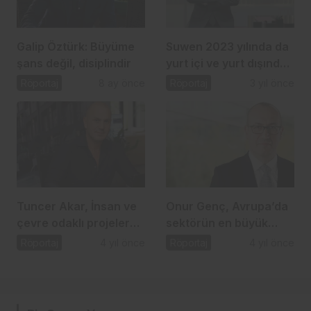
Galip Öztürk: Büyüme
Suwen 2023 yılında da
şans değil, disiplindir
yurt içi ve yurt dışında
büyümeye devam
Röportaj
8 ay önce
Röportaj
3 yıl önce
edecek
Tuncer Akar, İnsan ve
Onur Genç, Avrupa’da
çevre odaklı projeler
sektörün en büyük
tasarlıyoruz
sorunu enflasyon
Röportaj
4 yıl önce
Röportaj
4 yıl önce