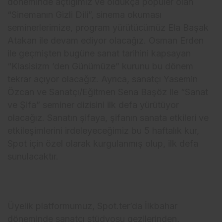
döneminde açtığımız ve oldukça popüler olan
“Sinemanın Gizli Dili”, sinema okuması
seminerlerimize, program yürütücümüz Ela Başak
Atakan ile devam ediyor olacağız. Osman Erden
ile geçmişten bugüne sanat tarihini kapsayan
“Klasisizm ’den Günümüze” kurunu bu dönem
tekrar açıyor olacağız. Ayrıca, sanatçı Yasemin
Özcan ve Sanatçı/Eğitmen Sena Başöz ile “Sanat
ve Şifa” seminer dizisini ilk defa yürütüyor
olacağız. Sanatın şifaya, şifanın sanata etkileri ve
etkileşimlerini irdeleyeceğimiz bu 5 haftalık kur,
Spot için özel olarak kurgulanmış olup, ilk defa
sunulacaktır.
Üyelik platformumuz, Spot.ter’da İlkbahar
döneminde sanatçı stüdyosu gezilerinden,