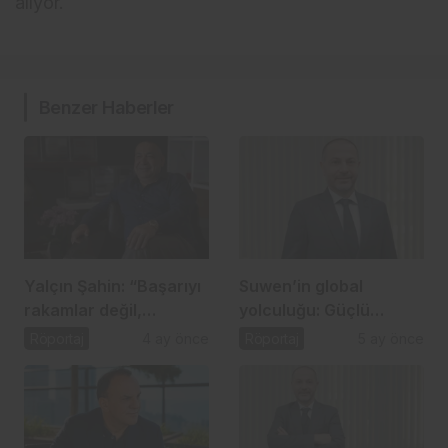
alıyor.
Benzer Haberler
Yalçın Şahin: “Başarıyı
Suwen’in global
rakamlar değil,
yolculuğu: Güçlü
arkanızda bıraktığınız
marka, stratejik
Röportaj
4 ay önce
Röportaj
5 ay önce
güven belirler”
büyüme