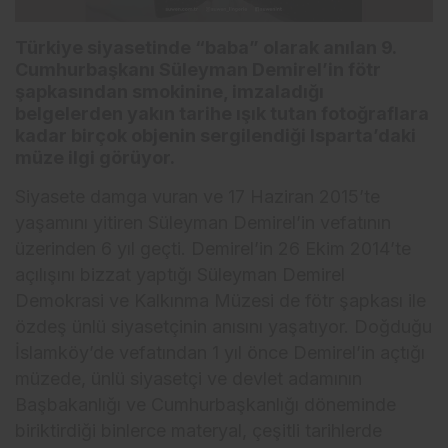
Türkiye siyasetinde “baba” olarak anılan 9.
Cumhurbaşkanı Süleyman Demirel’in fötr
şapkasından smokinine, imzaladığı
belgelerden yakın tarihe ışık tutan fotoğraflara
kadar birçok objenin sergilendiği Isparta’daki
müze ilgi görüyor.
Siyasete damga vuran ve 17 Haziran 2015’te
yaşamını yitiren Süleyman Demirel’in vefatının
üzerinden 6 yıl geçti. Demirel’in 26 Ekim 2014’te
açılışını bizzat yaptığı Süleyman Demirel
Demokrasi ve Kalkınma Müzesi de fötr şapkası ile
özdeş ünlü siyasetçinin anısını yaşatıyor. Doğduğu
İslamköy’de vefatından 1 yıl önce Demirel’in açtığı
müzede, ünlü siyasetçi ve devlet adamının
Başbakanlığı ve Cumhurbaşkanlığı döneminde
biriktirdiği binlerce materyal, çeşitli tarihlerde