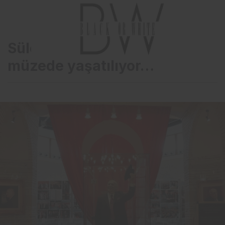
Süleyman Demirel’in hatırası
müzede yaşatılıyor…