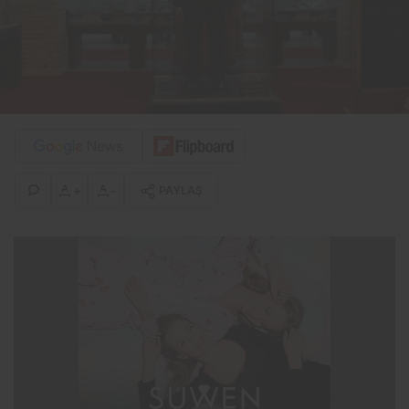
+
-
PAYLAŞ