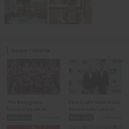
Benzer Haberler
The Bodyguard,
Fiba Grubu’ndan Kültür
İstanbul’da perde
Sanata kalıcı yatırım
açıyor
Kültür-Sanat
1 hafta önce
Kültür-Sanat
2 hafta önce