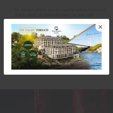
Bir dahaki sefere yorum yaptığımda kullanılmak
üzere adımı, e-posta adresimi ve web site
adresimi bu tarayıcıya kaydet.
YORUM GÖNDER
Tiyatro projelerine destek
başvuruları başladı…