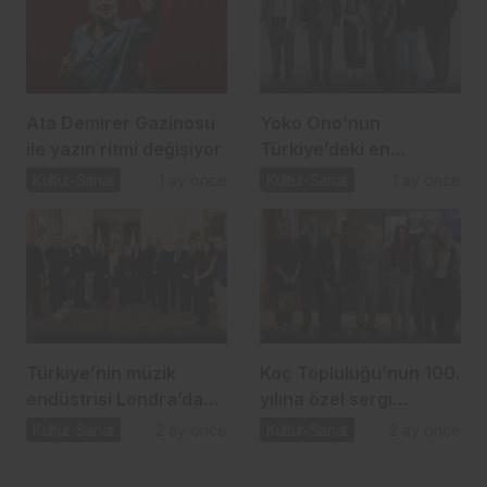
Ata Demirer Gazinosu
Yoko Ono’nun
ile yazın ritmi değişiyor
Türkiye’deki en
kapsamlı sergisi Sakıp
Kültür-Sanat
1 ay önce
Kültür-Sanat
1 ay önce
Sabancı Müzesi’nde
Türkiye’nin müzik
Koç Topluluğu’nun 100.
endüstrisi Londra’da
yılına özel sergi
sahneye çıktı
VEKAM’da kapılarını
Kültür-Sanat
2 ay önce
Kültür-Sanat
2 ay önce
açtı