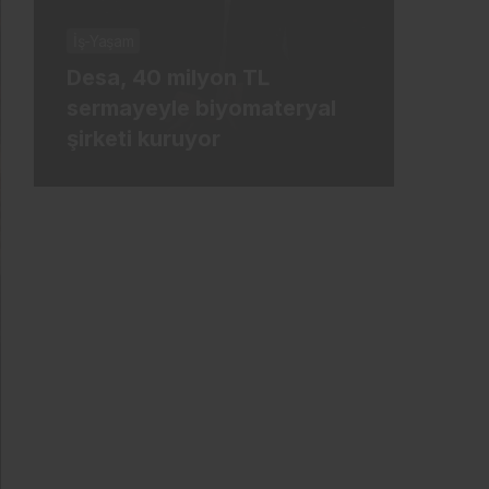
İş-Yaşam
İş-Ya
Desa, 40 milyon TL
Tür
sermayeyle biyomateryal
mily
şirketi kuruyor
ham