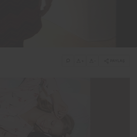
+
-
PAYLAŞ