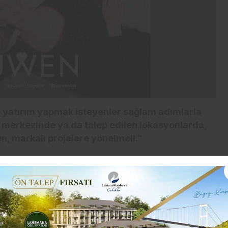
atırım yapmak isteyenler sağlam adımlarla
r merkezinde ya da talep edilen lokasyonlarda,
en, markalı projelere yönelmeli.”
 edildiği Türkiye gayrimenkul sektöründe emin
ğini sektörde uzun zamandır ismini duyduğumuz
rü Gülden Seçilmiş’e sorduk.
 adınızı sık sık A+ projelerde duyuyoruz,