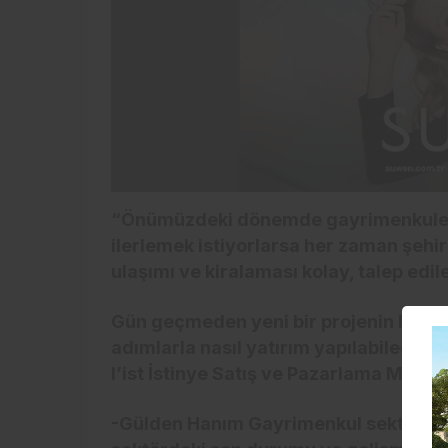
“Önümüzdeki dönemde gayrimenkule y
ilerlemek istiyorlarsa her zaman şehi
ulaşımı ve kiralaması kolay, talep edil
Gün geçmeden yeni bir projenin lanse
adımlarla nasıl yatırım yapılabilece
l’ist İstinye Satış ve Pazarlama Müdü
-Gülden Hanım Gayrimenkul sektöründe