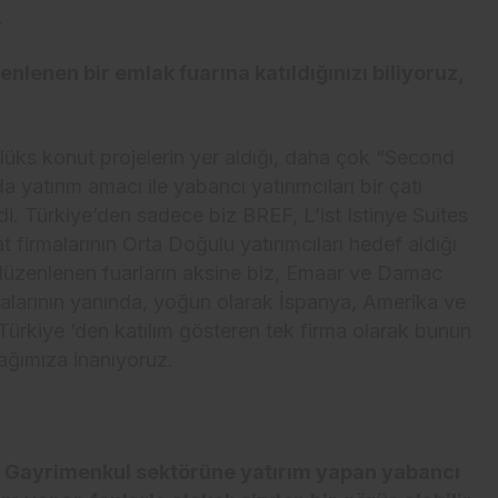
.
lenen bir emlak fuarına katıldığınızı biliyoruz,
ks konut projelerin yer aldığı, daha çok “Second
yatırım amacı ile yabancı yatırımcıları bir çatı
di. Türkiye’den sadece biz BREF, L’ist Istinye Suites
t firmalarının Orta Doğulu yatırımcıları hedef aldığı
 düzenlenen fuarların aksine biz, Emaar ve Damac
alarının yanında, yoğun olarak İspanya, Amerika ve
 Türkiye ‘den katılım gösteren tek firma olarak bunun
ağımıza inanıyoruz.
de Gayrimenkul sektörüne yatırım yapan yabancı