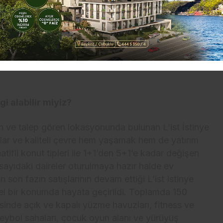
ize biraz anlatır mısınız?
n ve 1 Kasım arasındaki sıkıntılı siyasi dönemin
ğim yerli ve yabancı yatırımcıların ötelenmiş olan
ıştır. Tabi bu sıkıntılı dönemi bir fırsat olarak
uygun seviyelerden alım yapıp orta vadede
i alabilir miyiz?
en ve talep gören lokasyonunda bulunan L’ist İstinye
lar ve kaliteli çevre hem yaşamak hem de yatırım
rnatifli konut tipleri ile 1+1’den 5+1’e kadar değişen
 sayıdaki daireler oturulmaya hazır halde ev
 son fazın satışlarının devam ettiği L’ist Istinye
zel bir konumda hayata geçirildi. Toplamda 150
esinde açık ve kapalı yüzme havuzları, fitness ve
oleybol sahaları, çocuk oyun alanı ve yürüyüş