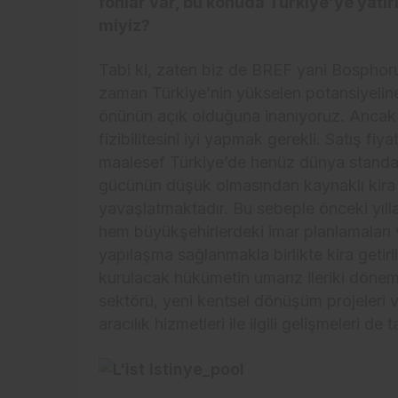
fonlar var, bu konuda Türkiye’ye yatırı
miyiz?
Tabi ki, zaten biz de BREF yani Bosphoru
zaman Türkiye’nin yükselen potansiyeline
önünün açık olduğuna inanıyoruz. Ancak t
fizibilitesini iyi yapmak gerekli. Satış fiyat
maalesef Türkiye’de henüz dünya standartl
gücünün düşük olmasından kaynaklı kira g
yavaşlatmaktadır. Bu sebeple önceki yılla
hem büyükşehirlerdeki imar planlamaları
yapılaşma sağlanmakla birlikte kira getiri
kurulacak hükümetin umarız ileriki dönem
sektörü, yeni kentsel dönüşüm projeleri 
aracılık hizmetleri ile ilgili gelişmeleri de