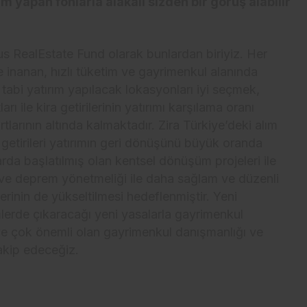
m yapan fonlarla alakalı sizden bir görüş alabilir
s RealEstate Fund olarak bunlardan biriyiz. Her
 inanan, hızlı tüketim ve gayrimenkul alanında
abi yatırım yapılacak lokasyonları iyi seçmek,
ları ile kira getirilerinin yatırımı karşılama oranı
arının altında kalmaktadır. Zira Türkiye’deki alım
etirileri yatırımın geri dönüşünü büyük oranda
rda başlatılmış olan kentsel dönüşüm projeleri ile
 ve deprem yönetmeliği ile daha sağlam ve düzenli
lerinin de yükseltilmesi hedeflenmiştir. Yeni
lerde çıkaracağı yeni yasalarla gayrimenkul
ve çok önemli olan gayrimenkul danışmanlığı ve
 takip edeceğiz.