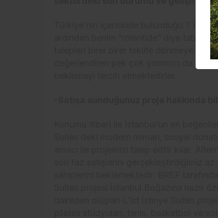
sektördeki son durumu ve gelişmeleri b
Türkiye’nin içerisinde bulunduğu 7 Hazira
ardından benim “rölantide” diye tabir etti
talepleri birer birer teklife dönmeye başlam
değerlendiren pek çok yatırımcı da çok 
beklemeyi tercih etmektedirler.
-Satışa sunduğunuz proje hakkında bilg
Konumu itibari ile İstanbul’un en beğenil
Suites deki modern mimari, sosyal donatı
amacı ile projemizi talep edilir kılar. Alte
son faz satışlarını gerçekleştirdiğimiz az
sahiplerini beklemektedir. BREF tarafından
Suites projesi İstanbul Boğazına nazır ö
daireden oluşlan L’ist İstinye Suites proj
pilates stüdyoları, tenis, basketbol ve v