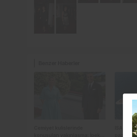
Benzer Haberler
Cemiyet kulislerinde
ISA Yacht
konuşulan yakınlaşma: İpek
pazarına 