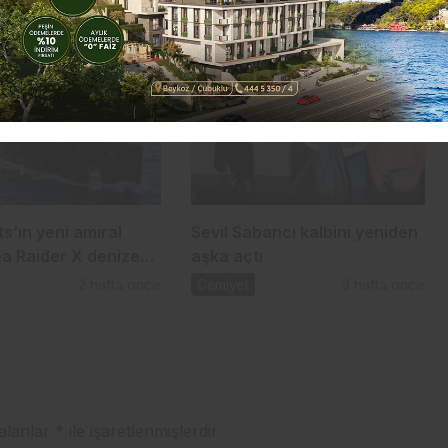
aşkı
2 gün önce
Cemiyet
1 hafta önce
s’ın yeni amiral
Sevil Sabancı kalbini yeniden
ea Raider X denize
aşka açtı
2 hafta önce
Cemiyet
3 hafta önce
 alanlar
*
ile işaretlenmişlerdir