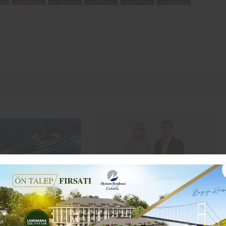
s’tan ultra lüks yat
Sosyetenin yeni gözdesi:
güçlü atılım
Serdar Bilgili ve Melis Çiftçi