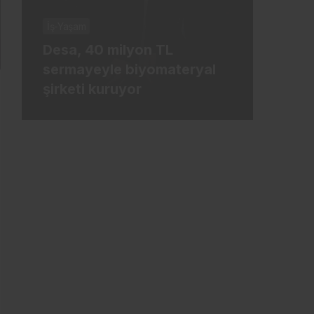
İş-Yaşam
İş-Ya
Desa, 40 milyon TL
Tür
sermayeyle biyomateryal
mily
şirketi kuruyor
ham