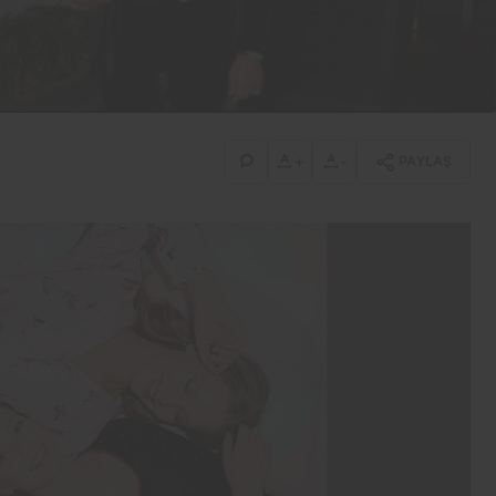
İş-Yaşam
Erdemir’den güçlü bilanço:
İlk yarıda 8,9 milyar TL net
kâr
+
-
PAYLAŞ