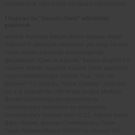
tırmandırarak canlı tutma olduğunun bilincindeyiz.”
1 Haziran’da “Sanatçı Günü” etkinlikleri
yapılacak
Akbank Kurumsal İletişim Bölüm Başkanı Murat
Göllü ise 11 sanatçının eserlerinin yer aldığı ve Prof.
Hasan Bülent Kahraman küratörlüğünde
gerçekleşen “Olan ve Aşkınlık” başlıklı serginin 1-6
Haziran tarihleri arasında Akbank Sanat standında
ziyaret edilebileceğini söyledi. Fuar, “VIP Ön
İzlemesi” 1-2 Haziran, “Genel Ziyaretçi” programı
ise 3-6 Haziran’da Lütfi Kırdar Kongre Merkezi
Rumeli Salonlarında gerçekleştirilecek.
Contemporary Istanbul’un bu edisyonuna
Contemporary Istanbul Vakfı (CIF), Akbank Sanat,
Baksı Müzesi, Borusan Contemporary, Odun
Pazarı Modern Müzesi (OMM) ve Otonom Art