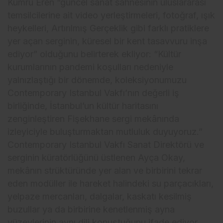
Kumru Eren “güncel sanat sahnesinin uluslararası
temsilcilerine ait video yerleştirmeleri, fotoğraf, ışık
heykelleri, Artırılmış Gerçeklik gibi farklı pratiklere
yer açan serginin, küresel bir kent tasavvuru inşa
ediyor” olduğunu belirterek ekliyor: “Kültür
kurumlarının pandemi koşulları nedeniyle
yalnızlaştığı bir dönemde, koleksiyonumuzu
Contemporary Istanbul Vakfı’nın değerli iş
birliğinde, İstanbul’un kültür haritasını
zenginleştiren Fişekhane sergi mekânında
izleyiciyle buluşturmaktan mutluluk duyuyoruz.”
Contemporary Istanbul Vakfı Sanat Direktörü ve
serginin küratörlüğünü üstlenen Ayça Okay,
mekânın strüktüründe yer alan ve birbirini tekrar
eden modüller ile hareket halindeki su parçacıkları,
yelpaze mercanları, dalgalar, kaskatı kesilmiş
buzullar ya da birbirine kenetlenmiş ayna
yüzeylerinin aynı dili konuştuğunu ifade ediyor.