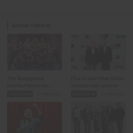
Benzer Haberler
The Bodyguard,
Fiba Grubu’ndan Kültür
İstanbul’da perde
Sanata kalıcı yatırım
açıyor
Kültür-Sanat
2 hafta önce
Kültür-Sanat
2 hafta önce