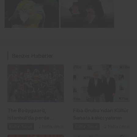
Benzer Haberler
The Bodyguard,
Fiba Grubu’ndan Kültür
İstanbul’da perde
Sanata kalıcı yatırım
açıyor
Kültür-Sanat
2 hafta önce
Kültür-Sanat
2 hafta önce