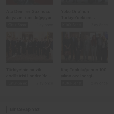
Ata Demirer Gazinosu
Yoko Ono’nun
ile yazın ritmi değişiyor
Türkiye’deki en
kapsamlı sergisi Sakıp
Kültür-Sanat
1 ay önce
Kültür-Sanat
2 ay önce
Sabancı Müzesi’nde
Türkiye’nin müzik
Koç Topluluğu’nun 100.
endüstrisi Londra’da
yılına özel sergi
sahneye çıktı
VEKAM’da kapılarını
Kültür-Sanat
2 ay önce
Kültür-Sanat
2 ay önce
açtı
Bir Cevap Yaz