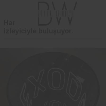
Hareket eden anılar sergisi
izleyiciyle buluşuyor.