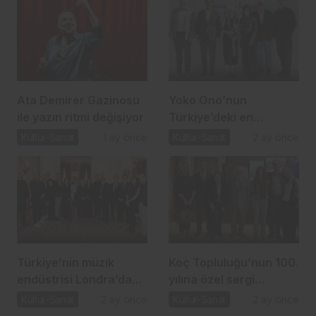
Ata Demirer Gazinosu
Yoko Ono’nun
ile yazın ritmi değişiyor
Türkiye’deki en
kapsamlı sergisi Sakıp
Kültür-Sanat
1 ay önce
Kültür-Sanat
2 ay önce
Sabancı Müzesi’nde
Türkiye’nin müzik
Koç Topluluğu’nun 100.
endüstrisi Londra’da
yılına özel sergi
sahneye çıktı
VEKAM’da kapılarını
Kültür-Sanat
2 ay önce
Kültür-Sanat
2 ay önce
açtı