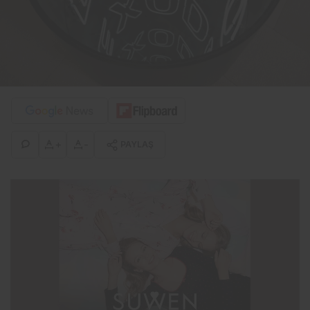
+
-
PAYLAŞ